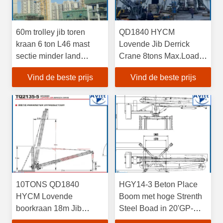
60m trolley jib toren
QD1840 HYCM
kraan 6 ton L46 mast
Lovende Jib Derrick
sectie minder land
Crane 8tons Max.Load
heffing In Turkmenistan
18m Boom Lange Jib
Vind de beste prijs
Vind de beste prijs
10TONS QD1840
HGY14-3 Beton Place
HYCM Lovende
Boom met hoge Strenth
boorkraan 18m Jib
Steel Boad in 20'GP-
Volledige VFD-
containers