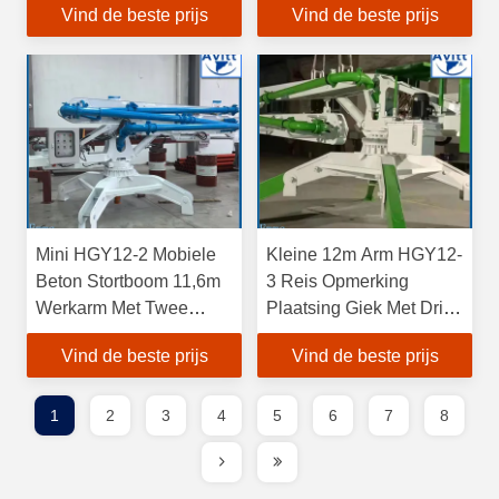
Vind de beste prijs
Vind de beste prijs
bediening
Mini HGY12-2 Mobiele
Kleine 12m Arm HGY12-
Beton Stortboom 11,6m
3 Reis Opmerking
Werkarm Met Twee
Plaatsing Giek Met Drie
Secties
Secties
Vind de beste prijs
Vind de beste prijs
1
2
3
4
5
6
7
8