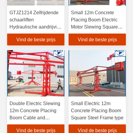
GTJZ1214 Zelfrijdende
Small 12m Concrete
schaarliften
Placing Boom Electric
Hydraulische aandrijving
Motor Slewing Square
Veilig werkplatform
Steel Frame
Vind de beste prijs
Vind de beste prijs
Double Electric Slewing
Small Electric 12m
12m Concrete Placing
Concrete Placing Boom
Boom Cable and
Square Steel Frame type
Remote Control
Vind de beste prijs
Vind de beste prijs