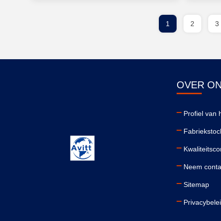
1
2
3
OVER O
Profiel van h
Fabriekstoc
Kwaliteitsco
Neem conta
Sitemap
Privacybele