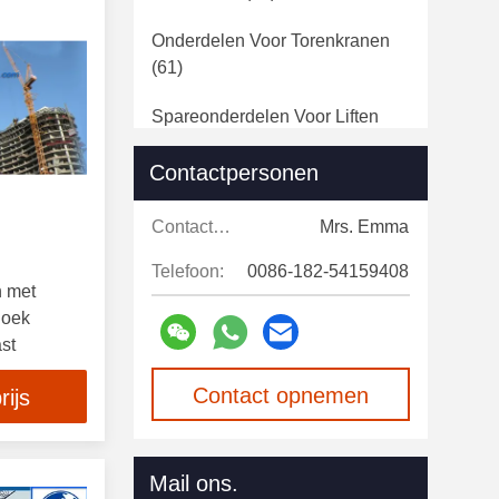
Onderdelen Voor Torenkranen
(61)
Spareonderdelen Voor Liften
(68)
Contactpersonen
Onderdelen Voor Opgehangen
Platform
(35)
Contactpersonen:
Mrs. Emma
Telefoon:
0086-182-54159408
n met
hoek
st
Contact opnemen
rijs
Mail ons.