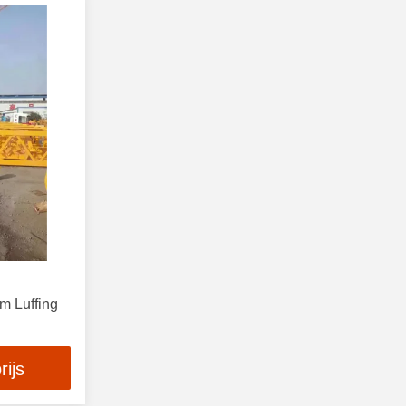
m Luffing
rijs