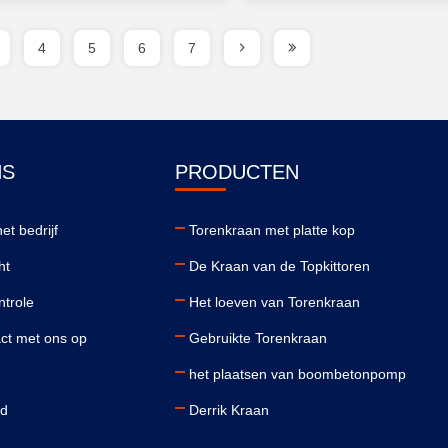
4
5
6
7
NS
PRODUCTEN
et bedrijf
Torenkraan met platte kop
ht
De Kraan van de Topkittoren
ntrole
Het loeven van Torenkraan
ct met ons op
Gebruikte Torenkraan
het plaatsen van boombetonpomp
id
Derrik Kraan