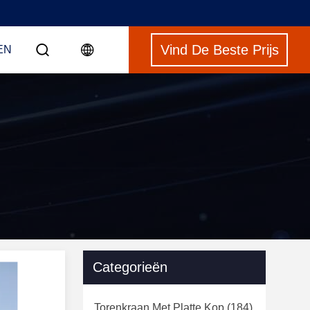
Vind De Beste Prijs
EN
Categorieën
Torenkraan Met Platte Kop
(184)