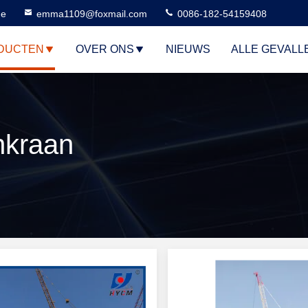
ne
emma1109@foxmail.com
0086-182-54159408
DUCTEN
OVER ONS
NIEUWS
ALLE GEVALL
nkraan