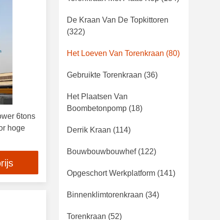
De Kraan Van De Topkittoren
(322)
Het Loeven Van Torenkraan
(80)
Gebruikte Torenkraan
(36)
Het Plaatsen Van
Boombetonpomp
(18)
ower 6tons
or hoge
Derrik Kraan
(114)
Bouwbouwbouwhef
(122)
rijs
Opgeschort Werkplatform
(141)
Binnenklimtorenkraan
(34)
Torenkraan
(52)