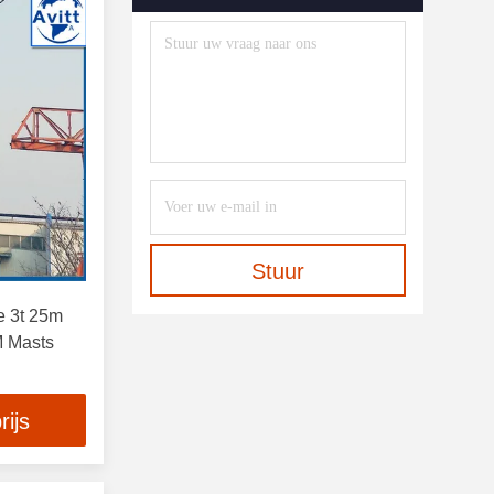
Stuur
e 3t 25m
M Masts
rijs