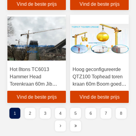
Vind de beste prijs
Vind de beste prijs
platforms
Hot 8tons TC6013
Hoog geconfigureerde
Hammer Head
QTZ100 Tophead toren
Torenkraan 60m Jib
kraan 60m Boom goede
L46A Mast gebruik
after-sale service
Vind de beste prijs
Vind de beste prijs
Minder containers In
Afrika
1
2
3
4
5
6
7
8