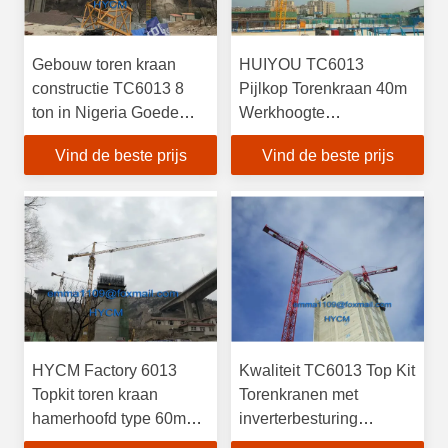
Gebouw toren kraan
HUIYOU TC6013
constructie TC6013 8
Pijlkop Torenkraan 40m
ton in Nigeria Goede
Werkhoogte
service
Gebouwbouw
Vind de beste prijs
Vind de beste prijs
HYCM Factory 6013
Kwaliteit TC6013 Top Kit
Topkit toren kraan
Torenkranen met
hamerhoofd type 60m
inverterbesturing
werkende jib EXW prijs
Glavanized Ladder en