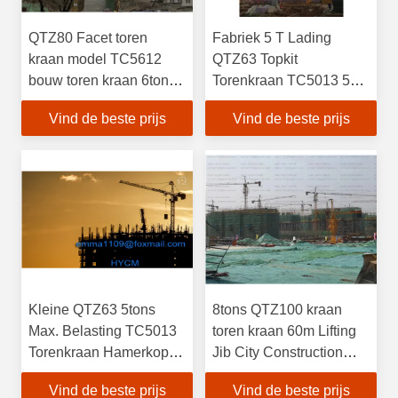
QTZ80 Facet toren
Fabriek 5 T Lading
kraan model TC5612
QTZ63 Topkit
bouw toren kraan 6tons
Torenkraan TC5013 5T
hefbelasting 56m Jib
Lading Vrijstaande
Vind de beste prijs
Vind de beste prijs
hoogte 35m
Kleine QTZ63 5tons
8tons QTZ100 kraan
Max. Belasting TC5013
toren kraan 60m Lifting
Torenkraan Hamerkop
Jib City Construction
Type 50m Jib Lengte
Crane voor Rusland
Vind de beste prijs
Vind de beste prijs