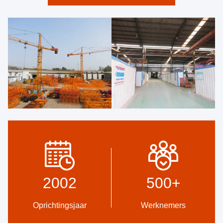
2002
500
+
Oprichtingsjaar
Werknemers