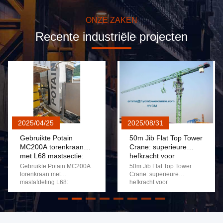
ONZE ZAKEN
Recente industriële projecten
2025/04/25
2025/08/31
Gebruikte Potain
50m Jib Flat Top Tower
MC200A torenkraan
Crane: superieure
met L68 mastsectie:
hefkracht voor
Betrouwbare
grootschalige
Gebruikte Potain MC200A
50m Jib Flat Top Tower
apparatuur voor
bouwprojecten in
torenkraan met
Crane: superieure
kosteneffectieve
mastafdeling L68:
Rusland
hefkracht voor
betrouwbare apparatuur
grootschalige
bouwprojecten
voor kosteneffectieve
bouwprojecten in Rusland
bouwprojecten De Potain
De 50 meter lange Jib
MC200A, een
Flat Top Tower Crane, met
tweedehands gebruikte
een maximale