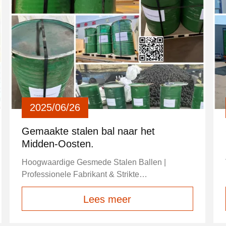
2025/06/26
Gemaakte stalen bal naar het
Midden-Oosten.
Hoogwaardige Gesmede Stalen Ballen |
Professionele Fabrikant & Strikte
Kwaliteitscontrole Als een kern professionele
Lees meer
productiebasis voor gesmede stalen slijpballen
in China, beschikt onze fabriek over superieure
industriële cluster voordelen, geavanceerde