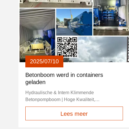
2025/07/10
Betonboom werd in containers
geladen
Hydraulische & Intern Klimmende
Betonpompboom | Hoge Kwaliteit,
Kosteneffectief & Snelle Levering Wij leveren
Lees meer
professionele hydraulische betonpompbomen
en intern klimmende betonpompbomen, veel
gebruikt voor hoogbouw, brugbouw,