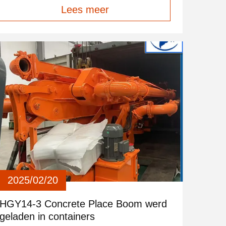
Lees meer
reducers, mechanismen worden geladen naar
Rusland Als je hulp nodig hebt, laat het ons
weten.
2025/02/20
HGY14-3 Concrete Place Boom werd
geladen in containers