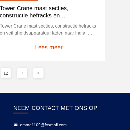
Tower Crane mast secties,
constructie hefracks en
veiligheidsapparatuur laden naar India
Tower Crane mast secties, constructie hefracks
en veiligheidsapparatuur laden naar India
Andere onderdelen, als je hulp nodig hebt, laat
Lees meer
het ons weten.
12
NEEM CONTACT MET ONS OP
emma1109@foxmail.com