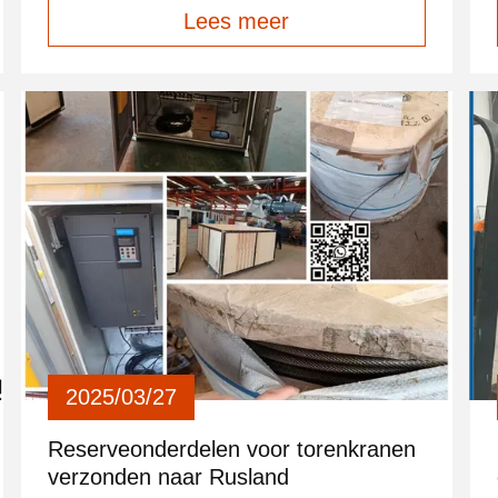
slagtaaiheid, interne structuur en dimensionale
Lees meer
engelen, bouten, motoren, reducers,
nauwkeurigheid voor elke productbatch.
mechanismen worden geladen naar Rusland
Als je hulp nodig hebt, laat het ons weten.
2025/03/27
Reserveonderdelen voor torenkranen
verzonden naar Rusland