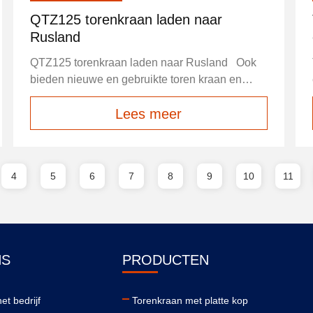
QTZ125 torenkraan laden naar
Rusland
QTZ125 torenkraan laden naar Rusland Ook
bieden nieuwe en gebruikte toren kraan en
andere reserveonderdelen, indien nodig, laat
Lees meer
het ons weten
4
5
6
7
8
9
10
11
NS
PRODUCTEN
et bedrijf
Torenkraan met platte kop