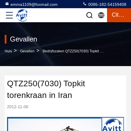
emma1109@foxmail.com
0086-182-54159408
Citaat
Gevallen
>
>
Huis
Gevallen
Bedrijfszaken QTZ250(7030) Topkit Torenkraan In Iran
QTZ250(7030) Topkit
torenkraan in Iran
2012-11-06