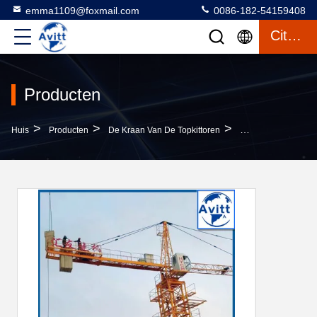
emma1109@foxmail.com
0086-182-54159408
Citaat
Producten
>
>
>
Huis
Producten
De Kraan Van De Topkittoren
5 Ton Specificatie