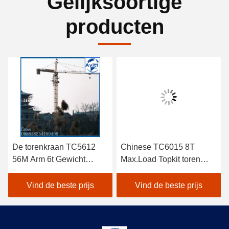
Gelijksoortige
producten
De torenkraan TC5612
Chinese TC6015 8T
56M Arm 6t Gewicht
Max.Load Topkit toren
Building
kraan Fabriekskosten Te
Constructieapparatuur
koop
Vind de beste prijs
Vind de beste prijs