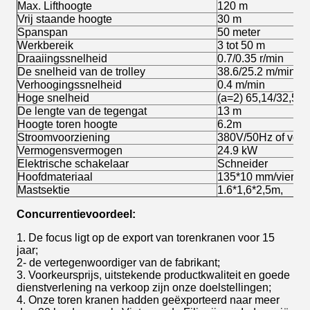
Max. Lifthoogte
120 m
Vrij staande hoogte
30 m
Spanspan
50 meter
Werkbereik
3 tot 50 m
Draaiingssnelheid
0.7/0.35 r/min
De snelheid van de trolley
38.6/25.2 m/min
Verhoogingssnelheid
0.4 m/min
Hoge snelheid
(a=2) 65,14/32,57/
De lengte van de tegengat
13 m
Hoogte toren hoogte
6.2m
Stroomvoorziening
380V/50Hz of volge
Vermogensvermogen
24.9 kW
Elektrische schakelaar
Schneider
Hoofdmateriaal
135*10 mm/vierka
Mastsektie
1.6*1,6*2,5m,
Concurrentievoordeel:
1. De focus ligt op de export van torenkranen voor 15
jaar;
2- de vertegenwoordiger van de fabrikant;
3. Voorkeursprijs, uitstekende productkwaliteit en goede
dienstverlening na verkoop zijn onze doelstellingen;
4. Onze toren kranen hadden geëxporteerd naar meer