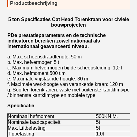
Productbeschrijving
5 ton Specificaties Cat Head Torenkraan voor civiele
bouwprojecten
P
De prestatieparameters en de technische
indicatoren bereiken zowel nationaal als
internationaal geavanceerd niveau.
a. Max. scheepsdraadlengte: 50 m
b. Max. hefvermogen 5 t
c. Maximum hefvermogen bij de scheepsleiding: 1,0 t
d. Max. hefmoment 500 t.m.
e. Maximale vrijstaande hoogte: 30 m
f. Maximale werkhoogte van verankerde kraan: 120 m
g. Soorten torenkranen: vaste met buitenste kantklimtype
/ binnenste kantklimtype en mobiele type
Specificatie
Nominaal hefmoment
500KN.M.
Nominale laadcapaciteit
5t
Max. Liftbelasting
5t
Tipbelasting
1.0t