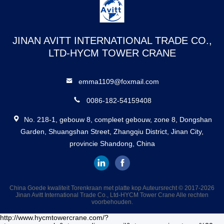
JINAN AVITT INTERNATIONAL TRADE CO.,
LTD-HYCM TOWER CRANE
emma1109@foxmail.com
0086-182-54159408
No. 218-1, gebouw 8, compleet gebouw, zone 8, Dongshan
Garden, Shuangshan Street, Zhangqiu District, Jinan City,
provincie Shandong, China
China Goede kwaliteit Torenkraan met platte kop Auteursrecht © 2017-2026
Jinan Avitt International Trade Co., Ltd-HYCM Tower Crane Alle rechten
voorbehouden.
http://www.hycmtowercrane.com/?