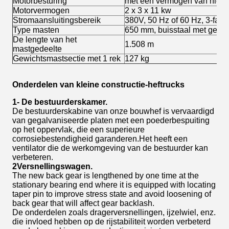
Motorbesturing
met een vermogen van niet 
Motorvermogen
2 x 3 x 11 kw
Stromaansluitingsbereik
380V, 50 Hz of 60 Hz, 3-fase
Type masten
650 mm, buisstaal met geïnt
De lengte van het
1.508 m
mastgedeelte
Gewichtsmastsectie met 1 rek
127 kg
Onderdelen van kleine constructie-heftrucks
1
- De bestuurderskamer.
De bestuurderskabine van onze bouwhef is vervaardigd
van gegalvaniseerde platen met een poederbespuiting
op het oppervlak, die een superieure
corrosiebestendigheid garanderen.Het heeft een
ventilator die de werkomgeving van de bestuurder kan
verbeteren.
2
Versnellingswagen.
The new back gear is lengthened by one time at the
stationary bearing end where it is equipped with locating
taper pin to improve stress state and avoid loosening of
back gear that will affect gear backlash.
De onderdelen zoals dragerversnellingen, ijzelwiel, enz.
die invloed hebben op de rijstabiliteit worden verbeterd