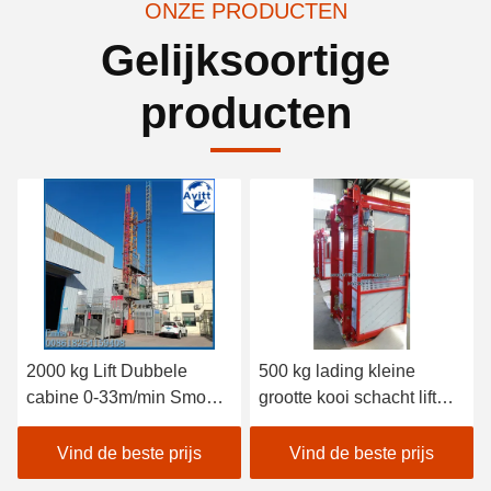
ONZE PRODUCTEN
Gelijksoortige
producten
2000 kg Lift Dubbele
500 kg lading kleine
cabine 0-33m/min Smooth
grootte kooi schacht lift
Speed Inverter Control
geïnstalleerd in de put
Gebouwliften
schacht
Vind de beste prijs
Vind de beste prijs