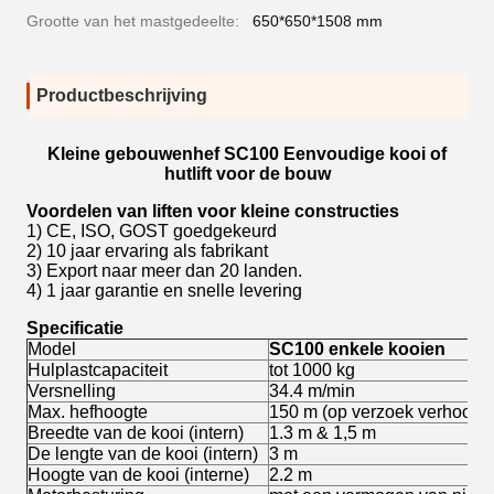
Grootte van het mastgedeelte:
650*650*1508 mm
Productbeschrijving
Kleine gebouwenhef SC100 Eenvoudige kooi of
hutlift voor de bouw
Voordelen van liften voor kleine constructies
1) CE, ISO, GOST goedgekeurd
2) 10 jaar ervaring als fabrikant
3) Export naar meer dan 20 landen.
4) 1 jaar garantie en snelle levering
Specificatie
Model
SC
100 enkele kooien
Hulplastcapaciteit
tot 1000 kg
Versnelling
34.4 m/min
Max. hefhoogte
150 m (op verzoek verhoogd
Breedte van de kooi (intern)
1.3 m & 1,5 m
De lengte van de kooi (intern)
3 m
Hoogte van de kooi (interne)
2.2 m