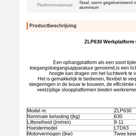
Staal, warm gegalvaniseerd o
Plattformmateriaal:
aluminium
Productbeschrijving
ZLP630 Werkplatform 
Een ophangplatform als een soort tijde
toegangstoegangsapparatuur genoemd,is een lich
hoogte kan dragen om het luchtwerk te 
Het is gemakkelijk te bedienen, flexibel te ve
steigeringen in de bouw te bouwen, de efficiënt
veelzijdige sloopplatformen bieden werknemers 
Model nr.
ZLP630
Nominale belasting ((kg)
630
Liftsnelheid ((m/min)
9·11
Hoestermodel
LTD63
Motorvermogen ((kw)
Twee keer