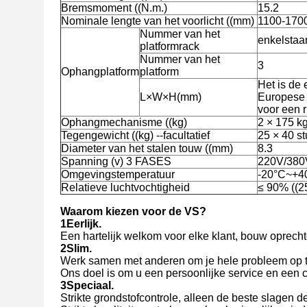
Bremsmoment ((N.m.)
15.2
Nominale lengte van het voorlicht ((mm)
1100-170
Nummer van het
enkelstaa
platformrack
Nummer van het
3
Ophangplatform
platform
Het is de 
L×W×H(mm)
Europese 
voor een r
Ophangmechanisme ((kg)
2 × 175 k
Tegengewicht ((kg) --facultatief
25 × 40 s
Diameter van het stalen touw ((mm)
8.3
Spanning (v) 3 FASES
220V/380
Omgevingstemperatuur
-20°C~+4
Relatieve luchtvochtigheid
≤ 90% ((2
Waarom kiezen voor de VS?
1Eerlijk.
Een hartelijk welkom voor elke klant, bouw oprecht
2Slim.
Werk samen met anderen om je hele probleem op t
Ons doel is om u een persoonlijke service en een 
3Speciaal.
Strikte grondstofcontrole, alleen de beste slagen de