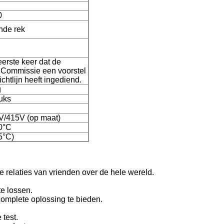
0
nde rek
eerste keer dat de
Commissie een voorstel
ichtlijn heeft ingediend.
g
tuks
V/415V (op maat)
0°C
5°C)
e relaties van vrienden over de hele wereld.
e lossen.
complete oplossing te bieden.
 test.