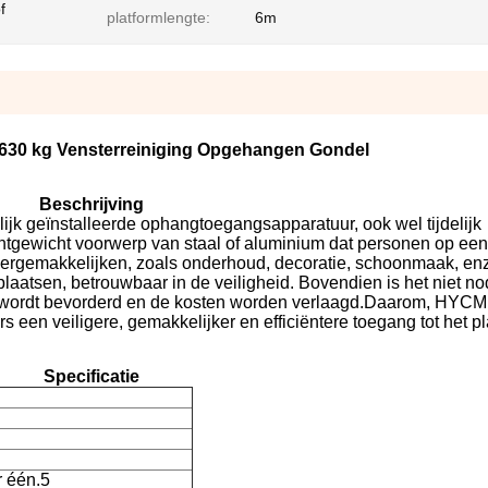
f
platformlengte:
6m
630 kg Vensterreiniging Opgehangen Gondel
Beschrijving
lijk geïnstalleerde ophangtoegangsapparatuur, ook wel tijdelijk
tgewicht voorwerp van staal of aluminium dat personen op ee
vergemakkelijken, zoals onderhoud, decoratie, schoonmaak, enz
rplaatsen, betrouwbaar in de veiligheid. Bovendien is het niet n
ie wordt bevorderd en de kosten worden verlaagd.Daarom, HYCM
een veiligere, gemakkelijker en efficiëntere toegang tot het pl
Specificatie
 één.5