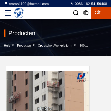
emma1109@foxmail.com
0086-182-54159408
Citaat
Producten
>
>
>
Huis
Producten
Opgeschort Werkplatform
800 Kg Bouw Hangend Platform / Wieg / Podium Vensterreiniging Lift