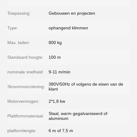
Toepassing:
Gebouwen en projecten
Type:
ophangend klimmen
Max. laden:
800 kg
Standaard hoogte:
100 m
nominale snelheid:
9-11 m/min
380V/50Hz of volgens de eisen van de
Stroomvoorziening:
klant
Motorvermogen:
2*1,8 kw
Staal, warm gegalvaniseerd of
Plattformmateriaal:
aluminium
platformlengte:
6 m of 7,5 m