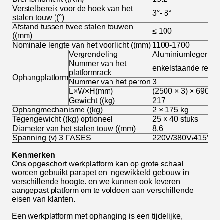
Verstelbereik voor de hoek van het
3°- 8°
stalen touw ((°)
Afstand tussen twee stalen touwen
≤ 100
((mm)
Nominale lengte van het voorlicht ((mm)
1100-1700
Vergrendeling
Aluminiumlegering
Nummer van het
enkelstaande rek
platformrack
Ophangplatform
Nummer van het perron
3
L×W×H(mm)
(2500 × 3) × 690 ×
Gewicht ((kg)
217
Ophangmechanisme ((kg)
2 × 175 kg
Tegengewicht ((kg) optioneel
25 × 40 stuks
Diameter van het stalen touw ((mm)
8.6
Spanning (v) 3 FASES
220V/380V/415V (o
Kenmerken
Ons opgeschort werkplatform kan op grote schaal
worden gebruikt parapet en ingewikkeld gebouw in
verschillende hoogte. en we kunnen ook leveren
aangepast platform om te voldoen aan verschillende
eisen van klanten.
Een werkplatform met ophanging is een tijdelijke,