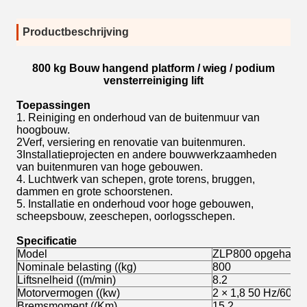
Productbeschrijving
800 kg Bouw hangend platform / wieg / podium
vensterreiniging lift
Toepassingen
1. Reiniging en onderhoud van de buitenmuur van
hoogbouw.
2Verf, versiering en renovatie van buitenmuren.
3Installatieprojecten en andere bouwwerkzaamheden
van buitenmuren van hoge gebouwen.
4. Luchtwerk van schepen, grote torens, bruggen,
dammen en grote schoorstenen.
5. Installatie en onderhoud voor hoge gebouwen,
scheepsbouw, zeeschepen, oorlogsschepen.
Specificatie
Model
ZLP800 opgehange
Nominale belasting ((kg)
800
Liftsnelheid ((m/min)
8.2
Motorvermogen ((kw)
2 × 1,8 50 Hz/60 H
Bremsmoment ((Km)
15.2