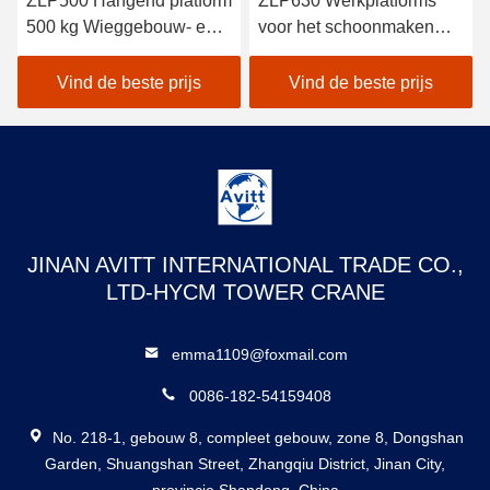
ZLP500 Hangend platform
ZLP630 Werkplatforms
500 kg Wieggebouw- en
voor het schoonmaken
raamreinigingsmachine
van ramen van
met veiligheidsslot
gegalvaniseerd staal
Vind de beste prijs
Vind de beste prijs
JINAN AVITT INTERNATIONAL TRADE CO.,
LTD-HYCM TOWER CRANE
emma1109@foxmail.com
0086-182-54159408
No. 218-1, gebouw 8, compleet gebouw, zone 8, Dongshan
Garden, Shuangshan Street, Zhangqiu District, Jinan City,
provincie Shandong, China