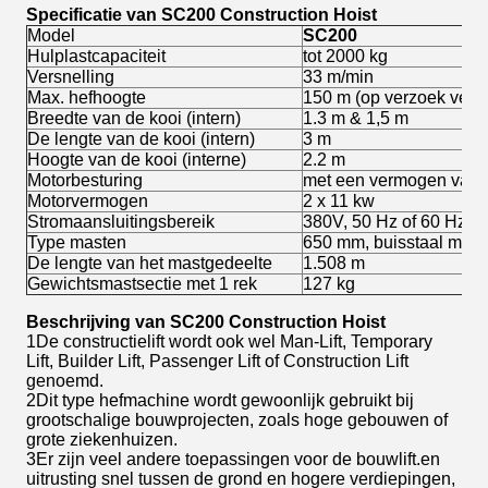
Specificatie van SC200 Construction Hoist
Model
SC
200
Hulplastcapaciteit
tot 2000 kg
Versnelling
33 m/min
Max. hefhoogte
150 m (op verzoek verh
Breedte van de kooi (intern)
1.3 m & 1,5 m
De lengte van de kooi (intern)
3 m
Hoogte van de kooi (interne)
2.2 m
Motorbesturing
met een vermogen van 
Motorvermogen
2 x 11 kw
Stromaansluitingsbereik
380V, 50 Hz of 60 Hz, 3
Type masten
650 mm, buisstaal met g
De lengte van het mastgedeelte
1.508 m
Gewichtsmastsectie met 1 rek
127 kg
Beschrijving van SC200 Construction Hoist
1De constructielift wordt ook wel Man-Lift, Temporary
Lift, Builder Lift, Passenger Lift of Construction Lift
genoemd.
2Dit type hefmachine wordt gewoonlijk gebruikt bij
grootschalige bouwprojecten, zoals hoge gebouwen of
grote ziekenhuizen.
3Er zijn veel andere toepassingen voor de bouwlift.en
uitrusting snel tussen de grond en hogere verdiepingen,