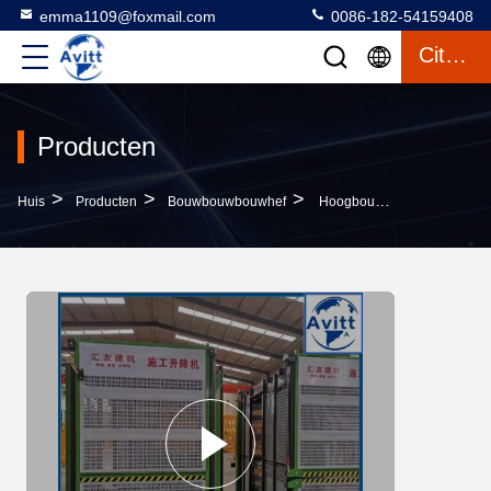
emma1109@foxmail.com
0086-182-54159408
Citaat
Producten
>
>
>
Huis
Producten
Bouwbouwbouwhef
Hoogbouw SC200 2000kg Bouwmateriaal Lifting Hoist Aingle Lift Cage