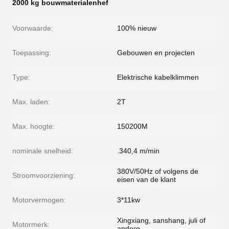
2000 kg bouwmaterialenhef
Voorwaarde:
100% nieuw
Toepassing:
Gebouwen en projecten
Type:
Elektrische kabelklimmen
Max. laden:
2T
Max. hoogte:
150200M
nominale snelheid:
.340,4 m/min
380V/50Hz of volgens de
Stroomvoorziening:
eisen van de klant
Motorvermogen:
3*11kw
Xingxiang, sanshang, juli of
Motormerk:
andere