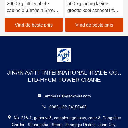
2000 kg Lift Dubbele
500 kg lading kleine
cabine 0-33m/min Smooth
grootte kooi schacht lift
Speed Inverter Control
geïnstalleerd in de put
Gebouwliften
schacht
Vind de beste prijs
Vind de beste prijs
JINAN AVITT INTERNATIONAL TRADE CO.,
LTD-HYCM TOWER CRANE
emma1109@foxmail.com
0086-182-54159408
No. 218-1, gebouw 8, compleet gebouw, zone 8, Dongshan
Garden, Shuangshan Street, Zhangqiu District, Jinan City,