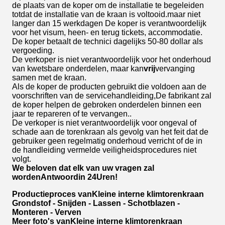
de plaats van de koper om de installatie te begeleiden
totdat de installatie van de kraan is voltooid.maar niet
langer dan 15 werkdagen De koper is verantwoordelijk
voor het visum, heen- en terug tickets, accommodatie.
De koper betaalt de technici dagelijks 50-80 dollar als
vergoeding.
De verkoper is niet verantwoordelijk voor het onderhoud
van kwetsbare onderdelen, maar kan
vrij
vervanging
samen met de kraan.
Als de koper de producten gebruikt die voldoen aan de
voorschriften van de servicehandleiding,De fabrikant zal
de koper helpen de gebroken onderdelen binnen een
jaar te repareren of te vervangen..
De verkoper is niet verantwoordelijk voor ongeval of
schade aan de torenkraan als gevolg van het feit dat de
gebruiker geen regelmatig onderhoud verricht of de in
de handleiding vermelde veiligheidsprocedures niet
volgt.
We beloven dat elk van uw vragen zal
worden
Antwoord
in 24
Uren!
Productieproces van
Kleine interne klimtorenkraan
Grondstof - Snijden - Lassen - Schotblazen -
Monteren - Verven
Meer foto's van
Kleine interne klimtorenkraan