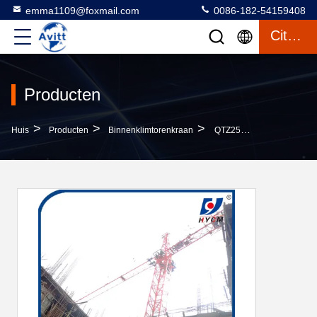
emma1109@foxmail.com
0086-182-54159408
Citaat
Producten
>
>
>
Huis
Producten
Binnenklimtorenkraan
QTZ25(3508) Kleine Binnenklimtoren Kraangebouw 80m In India