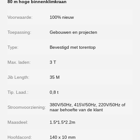
80 m hoge binnenklimkraan
Voorwaarde:
100% nieuw
Toepassing:
Gebouwen en projecten
Type:
Bevestigd met torentop
Max. laden:
3 T
Jib Length:
35 M
Tip. Laad.:
0,8 t
380V/50Hz, 415V/50Hz, 220V/50Hz of
Stroomvoorziening:
naar behoefte van de klant
Maasdeel:
1.5*1.5*2.2m
Hoofdacord:
140 x 10 mm