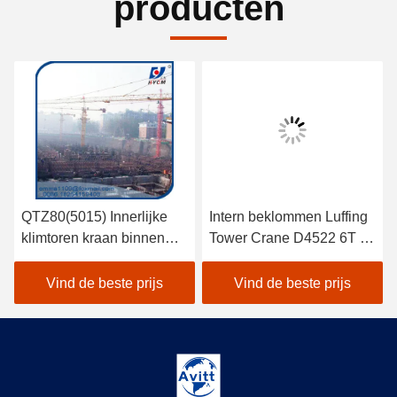
producten
QTZ80(5015) Innerlijke
Intern beklommen Luffing
klimtoren kraan binnen
Tower Crane D4522 6T of
gebouw in de Filipijnen
8T Laadcapaciteit 45m Jib
Vind de beste prijs
Vind de beste prijs