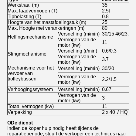
Werkstraal (m)
35
Max. laadvermogen (T)
2.5t
Tipbelasting (T)
0.8
Hoogte van het mastafdelingstuk (m)
25
Max. Hoogte met verankeringen (m)
80
Versnelling (m/min)
30/15 46/23.5
Heffingsmechanisme
Vermogen van de
11
motor (kw)
Versnelling (r/min)
0.6/0.3
Slingmechanisme
Vermogen van de
3.7
motor (kw)
Mechanisme voor het
Versnelling (m/min)
30/20
vervoer van
Vermogen van de
trolleybussen
2.2/1.5
motor (kw)
Verhoogingssysteem
Versnelling (m/min)
0.67
Vermogen van de
3
motor (kw)
Totaal vermogen (kw)
11
Verpakking
2 x 40 √ HQ vo
O
De dienst
Indien de koper hulp nodig heeft tijdens de
reparatieperiode, stuurt de verkoper een technicus naar