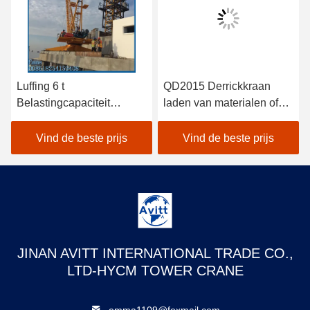
Luffing 6 t
QD2015 Derrickkraan
Belastingcapaciteit
laden van materialen of
Derrick kraan 24m Boom
demontage van binnenste
lengte voor 150m hoogte
torenkraan
Vind de beste prijs
Vind de beste prijs
JINAN AVITT INTERNATIONAL TRADE CO.,
LTD-HYCM TOWER CRANE
emma1109@foxmail.com