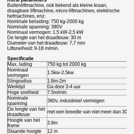
Buitenliftmachine, ook bekend als kleine kraan,
draagbare liftmachine, micro-liftmachines, elektrische
hefmachines, enz.
Nominale belasting: 750 kg-2000 kg
Nominale spanning: 380V
Nominaal vermogen: 1,5 kW-2,5 kW
De lengte van het draadtouw: 30 m
Diameter van het draadtouw: 7,7 mm
Liftsnelheid: 9-18 m/min.
Specificatie
Max. lading
750 kg tot 2000 kg
Nominaal
1.5kw-2.5kw
vermogen
Slingradius
1.8m-2m
Werktijd
Ga door 3-4 uur
Hoge snelheid
7.5m/min
Nominale
380v, industrieel vermogen
spanning
De lengte van het
met een breedte van niet meer dan 30 m
draadtouw
Hoogte van het
2.8m
frame
Staande hoogte
12 m