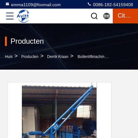
emma1109@foxmail.com
0086-182-54159408
Citaat
Producten
>
>
>
Huis
Producten
Derrik Kraan
Buitenliftmachine Constructielifter 750-2000 Kg Laadvermogen Kleine Kraan