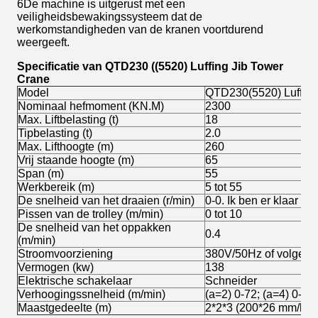
6De machine is uitgerust met een
veiligheidsbewakingssysteem dat de
werkomstandigheden van de kranen voortdurend
weergeeft.
Specificatie van QTD230 ((5520) Luffing Jib Tower
Crane
Model
QTD230(5520) Luffing
Nominaal hefmoment (KN.M)
2300
Max. Liftbelasting (t)
18
Tipbelasting (t)
2.0
Max. Lifthoogte (m)
260
Vrij staande hoogte (m)
65
Span (m)
55
Werkbereik (m)
5 tot 55
De snelheid van het draaien (r/min)
0-0. Ik ben er klaar vo
Pissen van de trolley (m/min)
0 tot 10
De snelheid van het oppakken
0.4
(m/min)
Stroomvoorziening
380V/50Hz of volgens 
Vermogen (kw)
138
Elektrische schakelaar
Schneider
Verhoogingssnelheid (m/min)
(a=2) 0-72; (a=4) 0-36
Maastgedeelte (m)
2*2*3 (200*26 mm/hoe