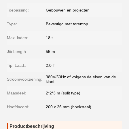
Toepassing:
Gebouwen en projecten
Type:
Bevestigd met torentop
Max. laden:
18 t
Jib Length:
55 m
Tip. Laad.:
2.0 T
380V/50Hz of volgens de eisen van de
Stroomvoorziening:
klant
Maasdeel:
2*2*3 m (split type)
Hoofdacord:
200 x 26 mm (hoekstaal)
Productbeschrijving