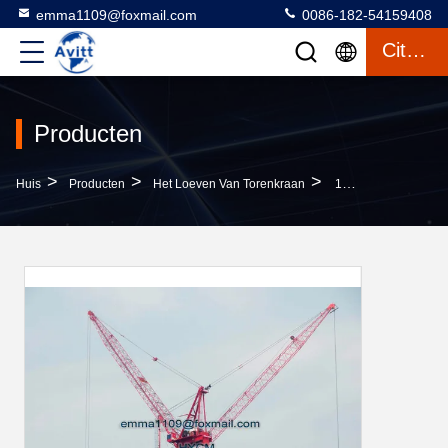
emma1109@foxmail.com
0086-182-54159408
Citaat
Producten
>
>
>
Huis
Producten
Het Loeven Van Torenkraan
18T Luffing Tower Crane QTD230 ((5520) 55m Lang 2.0 Ton Hook Tip Load