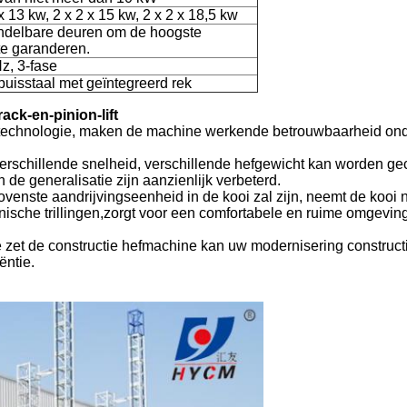
 x 13 kw, 2 x 2 x 15 kw, 2 x 2 x 18,5 kw
ndelbare deuren om de hoogste
te garanderen.
z, 3-fase
isstaal met geïntegreerd rek
ck-en-pinion-lift
i technologie, maken de machine werkende betrouwbaarheid ond
 verschillende snelheid, verschillende hefgewicht kan worden g
en de generalisatie zijn aanzienlijk verbeterd.
enste aandrijvingseenheid in de kooi zal zijn, neemt de kooi 
anische trillingen,zorgt voor een comfortabele en ruime omgevin
 zet de constructie hefmachine kan uw modernisering construct
ëntie.