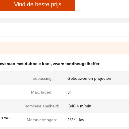
Vind de beste prijs
wkraan met dubbele kooi
,
zware tandheugelheffer
Toepassing:
Gebouwen en projecten
Max. laden:
3T
nominale snelheid:
.340,4 m/min
en van
Motorvermogen:
2*2*11kw