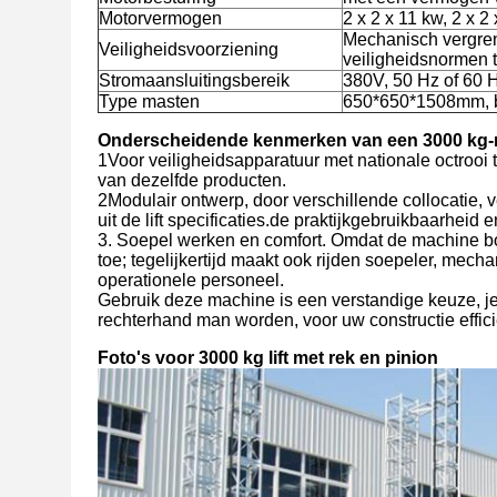
Motorvermogen
2 x 2 x 11 kw, 2 x 2
Mechanisch vergre
Veiligheidsvoorziening
veiligheidsnormen 
Stromaansluitingsbereik
380V, 50 Hz of 60 H
Type masten
650*650*1508mm, bu
Onderscheidende kenmerken van een 3000 kg-ra
1Voor veiligheidsapparatuur met nationale octroo
van dezelfde producten.
2Modulair ontwerp, door verschillende collocatie,
uit de lift specificaties.de praktijkgebruikbaarheid 
3. Soepel werken en comfort. Omdat de machine bov
toe; tegelijkertijd maakt ook rijden soepeler, mech
operationele personeel.
Gebruik deze machine is een verstandige keuze, je
rechterhand man worden, voor uw constructie effici
Foto's voor 3000 kg lift met rek en pinion