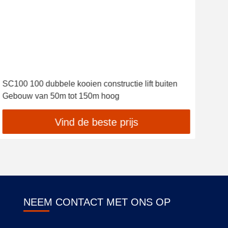
SC100 100 dubbele kooien constructie lift buiten
Op 
Gebouw van 50m tot 150m hoog
voor
Vind de beste prijs
NEEM CONTACT MET ONS OP