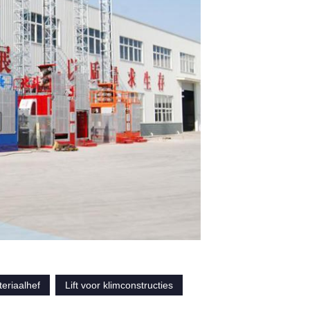
riaalhef
Lift voor klimconstructies