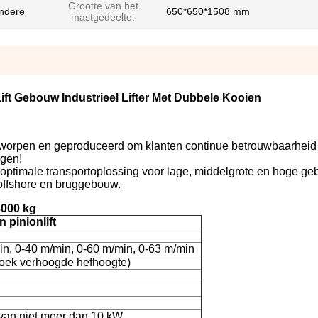
Grootte van het
andere
650*650*1508 mm
mastgedeelte:
ift Gebouw Industrieel Lifter Met Dubbele Kooien
ntworpen en geproduceerd om klanten continue betrouwbaarheid
ngen!
optimale transportoplossing voor lage, middelgrote en hoge g
 offshore en bruggebouw.
3000 kg
 pinionlift
in, 0-40 m/min, 0-60 m/min, 0-63 m/min
oek verhoogde hefhoogte)
van niet meer dan 10 kW