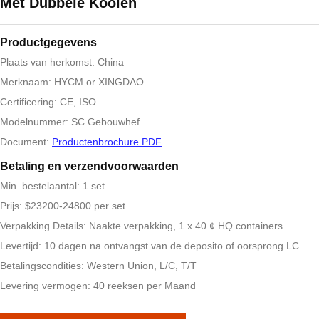
Met Dubbele Kooien
Productgegevens
Plaats van herkomst: China
Merknaam: HYCM or XINGDAO
Certificering: CE, ISO
Modelnummer: SC Gebouwhef
Document:
Productenbrochure PDF
Betaling en verzendvoorwaarden
Min. bestelaantal: 1 set
Prijs: $23200-24800 per set
Verpakking Details: Naakte verpakking, 1 x 40 ¢ HQ containers.
Levertijd: 10 dagen na ontvangst van de deposito of oorsprong LC
Betalingscondities: Western Union, L/C, T/T
Levering vermogen: 40 reeksen per Maand