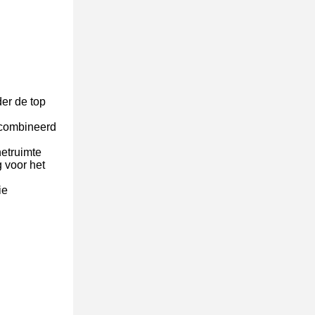
er de top
ecombineerd
netruimte
g voor het
ie