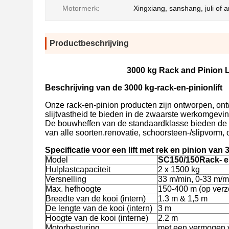
Motormerk:
Xingxiang, sanshang, juli of 
Productbeschrijving
3000 kg Rack and Pinion L
Beschrijving van de 3000 kg-rack-en-pinionlift
Onze rack-en-pinion producten zijn ontworpen, o
slijtvastheid te bieden in de zwaarste werkomgevi
De bouwheffen van de standaardklasse bieden de 
van alle soorten.renovatie, schoorsteen-/slipvorm,
Specificatie voor een lift met rek en pinion van 
Model
SC
15
0/
15
0
Rack- en
Hulplastcapaciteit
2 x 1500 kg
Versnelling
33 m/min, 0-33 m/m
Max. hefhoogte
150-400 m (op verz
Breedte van de kooi (intern)
1.3 m & 1,5 m
De lengte van de kooi (intern)
3 m
Hoogte van de kooi (interne)
2.2 m
Motorbesturing
met een vermogen 