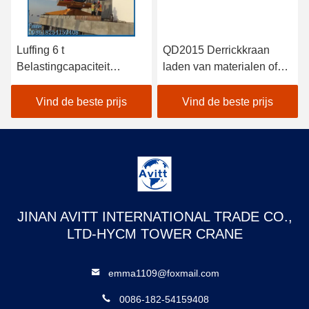
Luffing 6 t
QD2015 Derrickkraan
Belastingcapaciteit
laden van materialen of
Derrick kraan 24m Boom
demontage van binnenste
lengte voor 150m hoogte
torenkraan
Vind de beste prijs
Vind de beste prijs
JINAN AVITT INTERNATIONAL TRADE CO.,
LTD-HYCM TOWER CRANE
emma1109@foxmail.com
0086-182-54159408