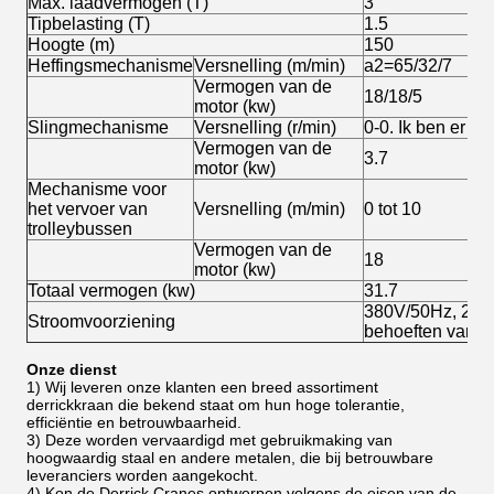
Max. laadvermogen (T)
3
Tipbelasting (T)
1.5
Hoogte (m)
150
Heffingsmechanisme
Versnelling (m/min)
a2=65/32/7
Vermogen van de
18/18/5
motor (kw)
Slingmechanisme
Versnelling (r/min)
0-0. Ik ben er kl
Vermogen van de
3.7
motor (kw)
Mechanisme voor
het vervoer van
Versnelling (m/min)
0 tot 10
trolleybussen
Vermogen van de
18
motor (kw)
Totaal vermogen (kw)
31.7
380V/50Hz, 220V
Stroomvoorziening
behoeften van de
Onze dienst
1) Wij leveren onze klanten een breed assortiment
derrickkraan die bekend staat om hun hoge tolerantie,
efficiëntie en betrouwbaarheid.
3) Deze worden vervaardigd met gebruikmaking van
hoogwaardig staal en andere metalen, die bij betrouwbare
leveranciers worden aangekocht.
4) Kon de Derrick Cranes ontwerpen volgens de eisen van de