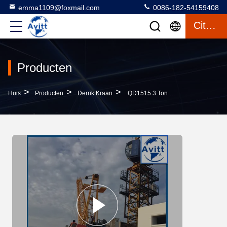
emma1109@foxmail.com
0086-182-54159408
Citaat
Producten
>
>
>
Huis
Producten
Derrik Kraan
QD1515 3 Ton Derrick Kraan Voor Het Tillen Van Materialen Met Luffing Mechanisme