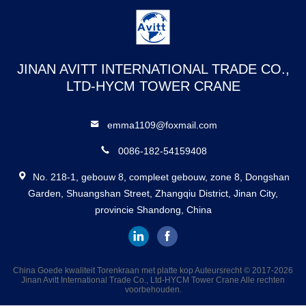
JINAN AVITT INTERNATIONAL TRADE CO.,
LTD-HYCM TOWER CRANE
emma1109@foxmail.com
0086-182-54159408
No. 218-1, gebouw 8, compleet gebouw, zone 8, Dongshan
Garden, Shuangshan Street, Zhangqiu District, Jinan City,
provincie Shandong, China
China Goede kwaliteit Torenkraan met platte kop Auteursrecht © 2017-2026
Jinan Avitt International Trade Co., Ltd-HYCM Tower Crane Alle rechten
voorbehouden.