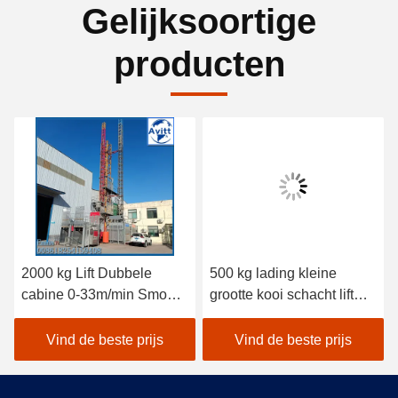
Gelijksoortige
producten
2000 kg Lift Dubbele
500 kg lading kleine
cabine 0-33m/min Smooth
grootte kooi schacht lift
Speed Inverter Control
geïnstalleerd in de put
Gebouwliften
schacht
Vind de beste prijs
Vind de beste prijs