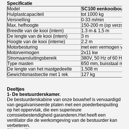
Specificatie
Model
SC100 eenkooibouwh
Hulplastcapaciteit
tot 1000 kg
Versnelling
0-33 m/min
Max. hefhoogte
150-200 m (op verzoek
Breedte van de kooi (intern)
1.3 m & 1,5 m
De lengte van de kooi (intern)
3 m
Hoogte van de kooi (interne)
2.2 m
Motorbesturing
met een vermogen van 
Motorvermogen
2x11 kw
Stromaansluitingsbereik
380V, 50 Hz of 60 Hz, 3
Type masten
650 mm, buisstaal met 
De lengte van het mastgedeelte
1.508 m
Gewichtsmastsectie met 1 rek
127 kg
Deeltjes
1- De bestuurderskamer.
De bestuurderskabine van onze bouwhef is vervaardigd
van gegalvaniseerde platen met een poederbespuiting
op het oppervlak, die een superieure
corrosiebestendigheid garanderen.Het heeft een
ventilator die de werkomgeving van de bestuurder kan
verbeteren.