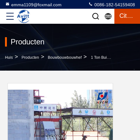
emma1109@foxmail.com
0086-182-54159408
Citaat
Producten
>
>
>
Huis
Producten
Bouwbouwbouwhef
1 Ton Buitenbouw Lift Constructie Veiligheidshef Met Omvormer