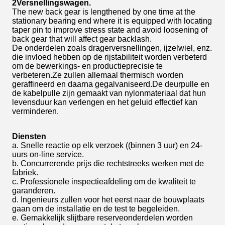
2Versnellingswagen.
The new back gear is lengthened by one time at the
stationary bearing end where it is equipped with locating
taper pin to improve stress state and avoid loosening of
back gear that will affect gear backlash.
De onderdelen zoals dragerversnellingen, ijzelwiel, enz.
die invloed hebben op de rijstabiliteit worden verbeterd
om de bewerkings- en productieprecisie te
verbeteren.Ze zullen allemaal thermisch worden
geraffineerd en daarna gegalvaniseerd.De deurpulle en
de kabelpulle zijn gemaakt van nylonmateriaal dat hun
levensduur kan verlengen en het geluid effectief kan
verminderen.
Diensten
a. Snelle reactie op elk verzoek ((binnen 3 uur) en 24-
uurs on-line service.
b. Concurrerende prijs die rechtstreeks werken met de
fabriek.
c. Professionele inspectieafdeling om de kwaliteit te
garanderen.
d. Ingenieurs zullen voor het eerst naar de bouwplaats
gaan om de installatie en de test te begeleiden.
e. Gemakkelijk slijtbare reserveonderdelen worden