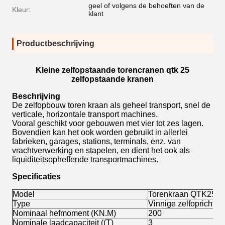
geel of volgens de behoeften van de
Kleur:
klant
Productbeschrijving
Kleine zelfopstaande torencranen qtk 25
zelfopstaande kranen
Beschrijving
De zelfopbouw toren kraan als geheel transport, snel de
verticale, horizontale transport machines.
Vooral geschikt voor gebouwen met vier tot zes lagen.
Bovendien kan het ook worden gebruikt in allerlei
fabrieken, garages, stations, terminals, enz. van
vrachtverwerking en stapelen, en dient het ook als
liquiditeitsopheffende transportmachines.
Specificaties
Model
Torenkraan QTK25
Type
Vinnige zelfoprichtin
Nominaal hefmoment (KN.M)
200
Nominale laadcapaciteit ((T)
3