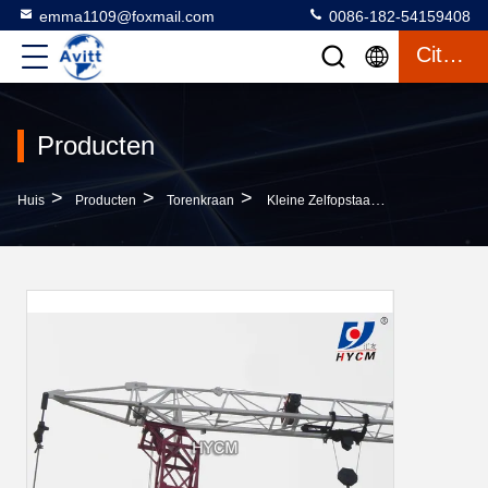
emma1109@foxmail.com
0086-182-54159408
Citaat
Producten
>
>
>
Huis
Producten
Torenkraan
Kleine Zelfopstaande Torencranen Qtk 25 Zelfopstaande Kranen