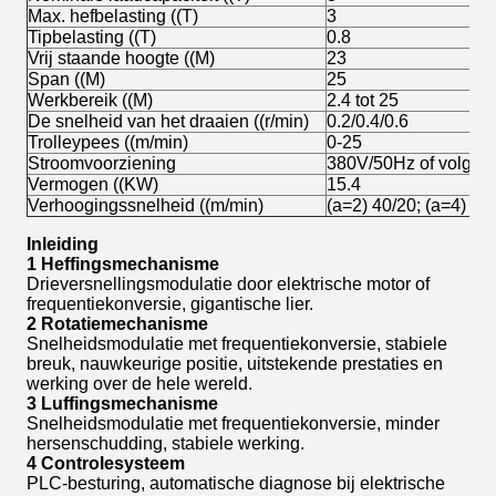
Max. hefbelasting ((T)
3
Tipbelasting ((T)
0.8
Vrij staande hoogte ((M)
23
Span ((M)
25
Werkbereik ((M)
2.4 tot 25
De snelheid van het draaien ((r/min)
0.2/0.4/0.6
Trolleypees ((m/min)
0-25
Stroomvoorziening
380V/50Hz of volgens
Vermogen ((KW)
15.4
Verhoogingssnelheid ((m/min)
(a=2) 40/20; (a=4) 20
Inleiding
1 Heffingsmechanisme
Drieversnellingsmodulatie door elektrische motor of
frequentiekonversie, gigantische lier.
2 Rotatiemechanisme
Snelheidsmodulatie met frequentiekonversie, stabiele
breuk, nauwkeurige positie, uitstekende prestaties en
werking over de hele wereld.
3 Luffingsmechanisme
Snelheidsmodulatie met frequentiekonversie, minder
hersenschudding, stabiele werking.
4 Controlesysteem
PLC-besturing, automatische diagnose bij elektrische