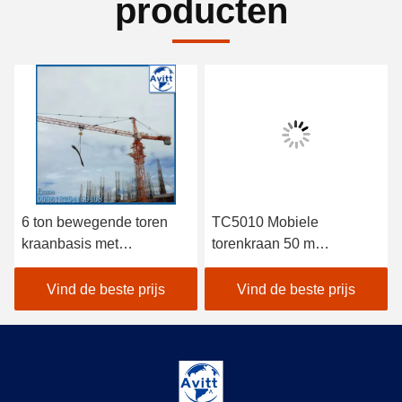
producten
6 ton bewegende toren
TC5010 Mobiele
kraanbasis met
torenkraan 50 m
ballastbasis
Werkboom en
spoorwegvervoersbasistype
Vind de beste prijs
Vind de beste prijs