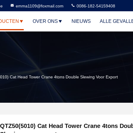
ne
emma1109@foxmail.com
0086-182-54159408
DUCTEN
OVER ONS
NIEUWS
ALLE GEVALL
10) Cat Head Tower Crane 4tons Double Slewing Voor Export
QTZ50(5010) Cat Head Tower Crane 4tons Dou