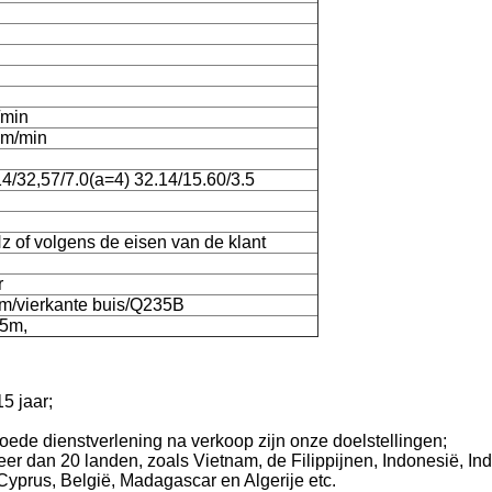
/min
 m/min
14/32,57/7.0(a=4) 32.14/15.60/3.5
 of volgens de eisen van de klant
r
m/vierkante buis/Q235B
,5m,
5 jaar;
goede dienstverlening na verkoop zijn onze doelstellingen;
 dan 20 landen, zoals Vietnam, de Filippijnen, Indonesië, Indi
yprus, België, Madagascar en Algerije etc.