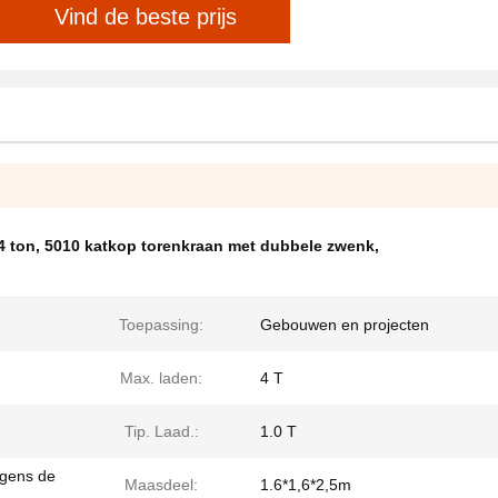
Vind de beste prijs
4 ton
,
5010 katkop torenkraan met dubbele zwenk
,
Toepassing:
Gebouwen en projecten
Max. laden:
4 T
Tip. Laad.:
1.0 T
lgens de
Maasdeel:
1.6*1,6*2,5m