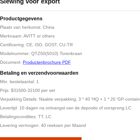
Slewing voor export
Productgegevens
Plaats van herkomst: China
Merknaam: AVITT or others
Certificering: CE, ISO, GOST, CU-TR
Modelnummer: QTZ50(5010) Torenkraan
Document:
Productenbrochure PDF
Betaling en verzendvoorwaarden
Min. bestelaantal: 1
Prijs: $31500-32100 per set
Verpakking Details: Naakte verpakking, 3 * 40 ′HQ + 1 * 20 ′GP-contain
Levertijd: 10 dagen na ontvangst van de deposito of oorsprong LC
Betalingscondities: TT, LC
Levering vermogen: 40 reeksen per Maand