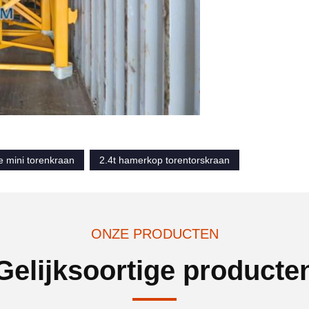
e mini torenkraan
2.4t hamerkop torentorskraan
ONZE PRODUCTEN
Gelijksoortige producte