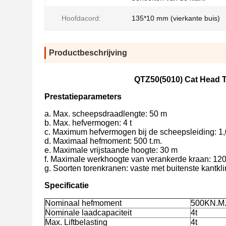
Hoofdacord:
135*10 mm (vierkante buis)
Productbeschrijving
QTZ50(5010) Cat Head T
Prestatieparameters
a. Max. scheepsdraadlengte: 50 m
b. Max. hefvermogen: 4 t
c. Maximum hefvermogen bij de scheepsleiding: 1,
d. Maximaal hefmoment: 500 t.m.
e. Maximale vrijstaande hoogte: 30 m
f. Maximale werkhoogte van verankerde kraan: 12
g. Soorten torenkranen: vaste met buitenste kantkl
Specificatie
Nominaal hefmoment
500KN.M
Nominale laadcapaciteit
4t
Max. Liftbelasting
4t