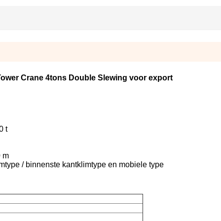
ower Crane 4tons Double Slewing voor export
0 t
0 m
imtype / binnenste kantklimtype en mobiele type
.