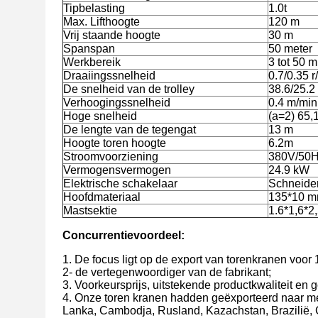
Tipbelasting
1.0t
Max. Lifthoogte
120 m
Vrij staande hoogte
30 m
Spanspan
50 meter
Werkbereik
3 tot 50 m
Draaiingssnelheid
0.7/0.35 r
De snelheid van de trolley
38.6/25.2
Verhoogingssnelheid
0.4 m/min
Hoge snelheid
(a=2) 65,
De lengte van de tegengat
13 m
Hoogte toren hoogte
6.2m
Stroomvoorziening
380V/50Hz
Vermogensvermogen
24.9 kW
Elektrische schakelaar
Schneide
Hoofdmateriaal
135*10 m
Mastsektie
1.6*1,6*2
Concurrentievoordeel:
1. De focus ligt op de export van torenkranen voor 1
2- de vertegenwoordiger van de fabrikant;
3. Voorkeursprijs, uitstekende productkwaliteit en 
4. Onze toren kranen hadden geëxporteerd naar meer
Lanka, Cambodja, Rusland, Kazachstan, Brazilië, C