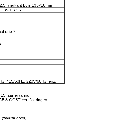
2.5, vierkant buis 135×10 mm
0, 35/17/3.5
l drie.7
2
Hz, 415/50Hz, 220V/60Hz, enz.
15 jaar ervaring.
CE & GOST certificeringen
 (zwarte doos)