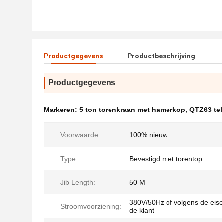
Productgegevens
Productbeschrijving
Productgegevens
Markeren:
5 ton torenkraan met hamerkop
,
QTZ63 te
Voorwaarde:
100% nieuw
Type:
Bevestigd met torentop
Jib Length:
50 M
380V/50Hz of volgens de eis
Stroomvoorziening:
de klant