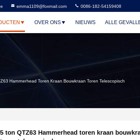
ne
emma1109@foxmail.com
0086-182-54159408
DUCTEN
OVER ONS
NIEUWS
ALLE GEVALL
TZ63 Hammerhead Toren Kraan Bouwkraan Toren Telescopisch
5 ton QTZ63 Hammerhead toren kraan bouwkr