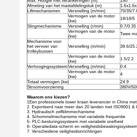
Max. Hoogte met verankeringen (m)
150
Afmeting van het mastafdelingstuk (m)
1.6x1.6x
Liftmechanismen
Versnelling (m/min)
70/35/7.
Vermogen van de motor
18/18/5
(kw)
Slingmechanisme
Versnelling (r/min)
0.7/0.35
Vermogen van de motor
Twee maa
(kw)
Mechanisme voor
het vervoer van
Versnelling (m/min)
38.6/25.
trolleybussen
Vermogen van de motor
1.5/2.2
(kw)
Verhoogingssysteem
Versnelling (m/min)
0.4
Vermogen van de motor
4
(kw)
Totaal vermogen (kw)
24.9
Stroomvoorziening
380V/50
Waarom ons kiezen?
1Een professionele tower kraan leverancier in China met 
2. Exporteerd naar meer dan 20 landen met ISO9001 & 
3. Hydraulisch zelfklimmechanisme
4. Schommelmechanisme met variabele frequentie
5- PLC-besturingssysteem met variabele snelheid
6- Operatiedata-scherm en veiligheidsbewakingssysteem
7. Verscheidene veiligheidsinrichtingen