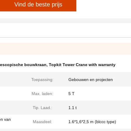
Vind de beste prijs
lescopische bouwkraan
,
Topkit Tower Crane with warranty
Toepassing:
Gebouwen en projecten
Max. laden:
5 T
Tip. Laad.:
1.1 t
en van
Maasdeel:
1.6*1,6*2,5 m (blccc type)