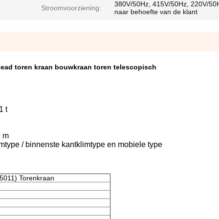
380V/50Hz, 415V/50Hz, 220V/50H
Stroomvoorziening:
naar behoefte van de klant
ad toren kraan bouwkraan toren telescopisch
1 t
0 m
imtype / binnenste kantklimtype en mobiele type
5011) Torenkraan