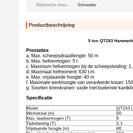
Elektrische doos:
Schneider
Productbeschrijving
5 ton QTZ63 Hammerhe
Prestaties
a. Max. scheepsdraadlengte: 50 m
b. Max. hefvermogen: 5 t
c. Maximum hefvermogen bij de scheepsleiding: 1,
d. Maximaal hefmoment: 630 t.m.
e. Max. vrijstaande hoogte: 40 m
f. Maximale werkhoogte van verankerde kraan: 15
g. Soorten torenkranen: vaste met buitenste kantkl
Specificatie
Model
QTZ63 (
Werkstraal (m)
50
Max. laadvermogen (T)
5
Tipbelasting (T)
1.1
Vrijstaande hoogte (m)
40