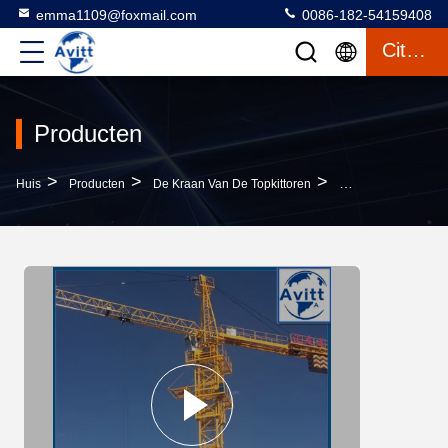
emma1109@foxmail.com
0086-182-54159408
Citaat
Producten
>
>
>
Huis
Producten
De Kraan Van De Topkittoren
Qtz63 5510 Topkit 