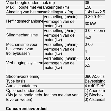
Vrije hoogte onder haak (m)
38
Max. Hoogte met verankeringen (m)
158
Afmeting van het mastafdelingstuk (m)
1.4x1.4x2.5
Versnelling (m/min)
0-80 0-40
Heffingsmechanisme
Vermogen van de
30 kW
motor (kw)
Versnelling (r/min)
0-0. Ik ben er k
Slingmechanisme
Vermogen van de
4x2
motor (kw)
Mechanisme voor
Versnelling (m/min)
0-60
het vervoer van
Vermogen van de
4
trolleybussen
motor (kw)
Versnelling (m/min)
0.4
Verhoogingssysteem
Vermogen van de
5.5
motor (kw)
Stroomvoorziening
380V/50Hz
Type basis
Bevestigingsho
Aantal containers
4 x 40 ‰HC
Optioneel onderdelen
1) Anemomete
(Als je ze nodig hebt, laat het me dan van
2) Blocbox
tevoren weten)
3) Afstandsbed
Concurrentievoordeel