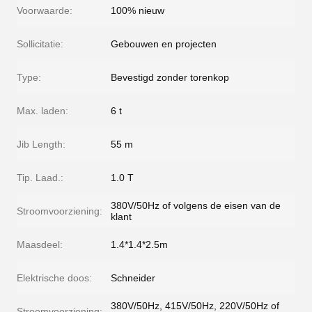
Voorwaarde:
100% nieuw
Sollicitatie:
Gebouwen en projecten
Type:
Bevestigd zonder torenkop
Max. laden:
6 t
Jib Length:
55 m
Tip. Laad.:
1.0 T
380V/50Hz of volgens de eisen van de
Stroomvoorziening:
klant
Maasdeel:
1.4*1.4*2.5m
Elektrische doos:
Schneider
380V/50Hz, 415V/50Hz, 220V/50Hz of
Stroomvoorziening: