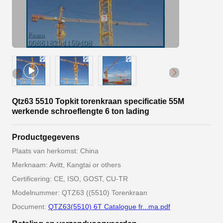
Qtz63 5510 Topkit torenkraan specificatie 55M
werkende schroeflengte 6 ton lading
Productgegevens
Plaats van herkomst: China
Merknaam: Avitt, Kangtai or others
Certificering: CE, ISO, GOST, CU-TR
Modelnummer: QTZ63 ((5510) Torenkraan
Document:
QTZ63(5510) 6T Catalogue fr...ma.pdf