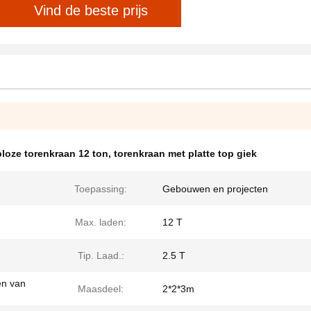
Vind de beste prijs
ploze torenkraan 12 ton
,
torenkraan met platte top giek
Toepassing:
Gebouwen en projecten
Max. laden:
12 T
Tip. Laad.:
2.5 T
en van
Maasdeel:
2*2*3m