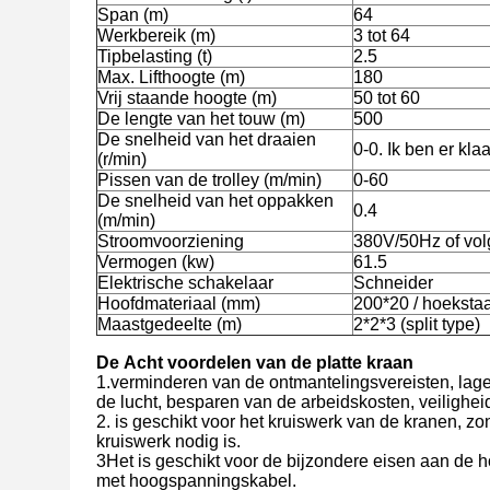
Span (m)
64
Werkbereik (m)
3 tot 64
Tipbelasting (t)
2.5
Max. Lifthoogte (m)
180
Vrij staande hoogte (m)
50 tot 60
De lengte van het touw (m)
500
De snelheid van het draaien
0-0. Ik ben er kla
(r/min)
Pissen van de trolley (m/min)
0-60
De snelheid van het oppakken
0.4
(m/min)
Stroomvoorziening
380V/50Hz of vol
Vermogen (kw)
61.5
Elektrische schakelaar
Schneider
Hoofdmateriaal (mm)
200*20 / hoekstaa
Maastgedeelte (m)
2*2*3 (split type)
De
Acht voordelen van de platte kraan
1.verminderen van de ontmantelingsvereisten, lager
de lucht, besparen van de arbeidskosten, veilighei
2. is geschikt voor het kruiswerk van de kranen, z
kruiswerk nodig is.
3Het is geschikt voor de bijzondere eisen aan de h
met hoogspanningskabel.