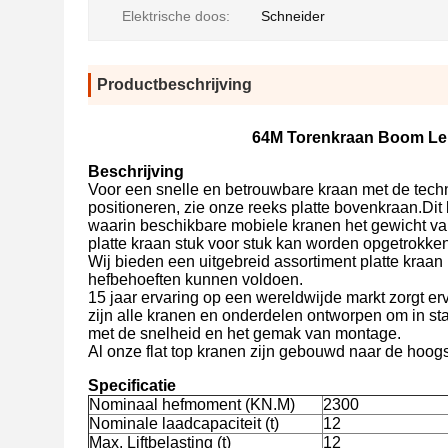
Elektrische doos:
Schneider
Productbeschrijving
64M Torenkraan Boom Len
Beschrijving
Voor een snelle en betrouwbare kraan met de techno
positioneren, zie onze reeks platte bovenkraan.Dit 
waarin beschikbare mobiele kranen het gewicht va
platte kraan stuk voor stuk kan worden opgetrokke
Wij bieden een uitgebreid assortiment platte kraan
hefbehoeften kunnen voldoen.
15 jaar ervaring op een wereldwijde markt zorgt er
zijn alle kranen en onderdelen ontworpen om in s
met de snelheid en het gemak van montage.
Al onze flat top kranen zijn gebouwd naar de hoogs
Specificatie
Nominaal hefmoment (KN.M)
2300
Nominale laadcapaciteit (t)
12
Max. Liftbelasting (t)
12