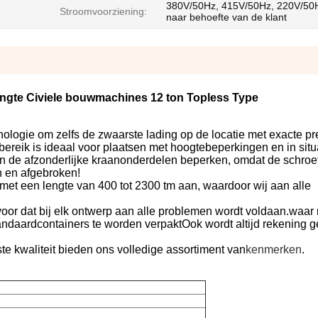
380V/50Hz, 415V/50Hz, 220V/50H
Stroomvoorziening:
naar behoefte van de klant
gte Civiele bouwmachines 12 ton Topless Type
logie om zelfs de zwaarste lading op de locatie met exacte pre
bereik is ideaal voor plaatsen met hoogtebeperkingen en in situ
n de afzonderlijke kraanonderdelen beperken, omdat de schroe
n en afgebroken!
 met een lengte van 400 tot 2300 tm aan, waardoor wij aan alle
voor dat bij elk ontwerp aan alle problemen wordt voldaan.waar
tandaardcontainers te worden verpaktOok wordt altijd rekening
te kwaliteit bieden ons volledige assortiment van
kenmerken
.