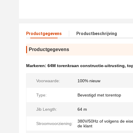
Productgegevens
Productbeschrijving
Productgegevens
Markeren:
64M torenkraan constructie-uitrusting
,
to
Voorwaarde:
100% nieuw
Type:
Bevestigd met torentop
Jib Length:
64 m
380V/50Hz of volgens de eis
Stroomvoorziening:
de klant