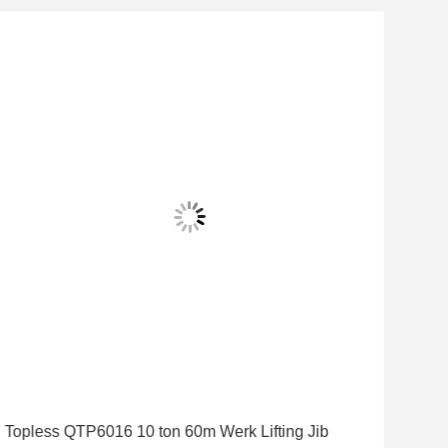
Topless QTP6016 10 ton 60m Werk Lifting Jib
Fla