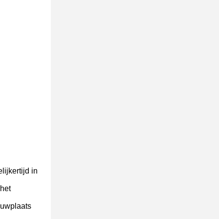
jkertijd in
 het
ouwplaats