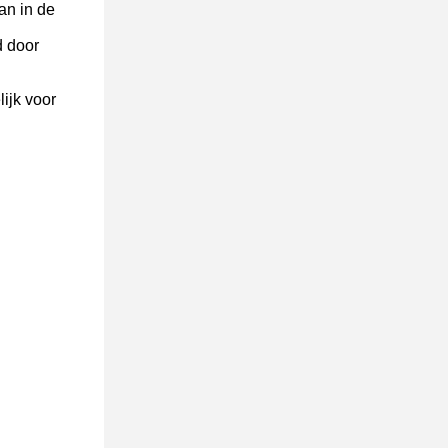
an in de
d door
ijk voor