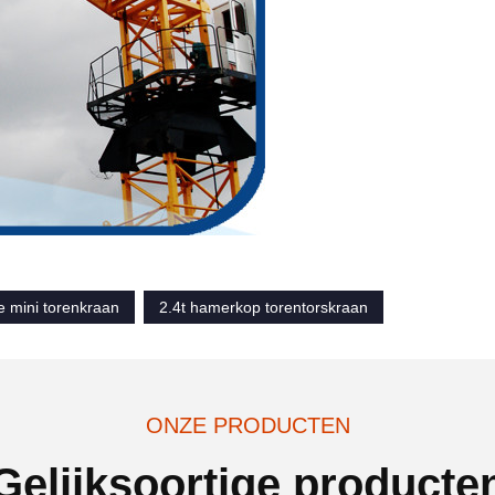
e mini torenkraan
2.4t hamerkop torentorskraan
ONZE PRODUCTEN
Gelijksoortige producte