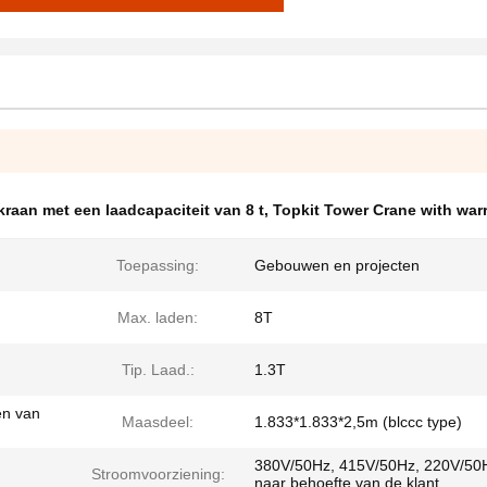
raan met een laadcapaciteit van 8 t
,
Topkit Tower Crane with war
Toepassing:
Gebouwen en projecten
Max. laden:
8T
Tip. Laad.:
1.3T
en van
Maasdeel:
1.833*1.833*2,5m (blccc type)
380V/50Hz, 415V/50Hz, 220V/50H
Stroomvoorziening:
naar behoefte van de klant