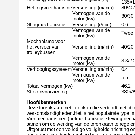
135×
Heffingsmechanisme
Versnelling (m/min)
80/40/
Vermogen van de
30/30
motor (kw)
Slingmechanisme
Versnelling (r/min)
0.6
Vermogen van de
Twee 
motor (kw)
Mechanisme voor
het vervoer van
Versnelling (m/min)
40/20
trolleybussen
Vermogen van de
3.3/2.
motor (kw)
Verhoogingssysteem
Versnelling (m/min)
0.4
Vermogen van de
5.5
motor (kw)
Totaal vermogen (kw)
46.2
Stroomvoorziening
380V/
Hoofdkenmerken
Deze torenkraan met torenkop die verbindt met jib en
werkomstandigheden.Het is het populairste type in 
Vier mechanismen (hefmechanisme, slewingmecha
samen om de werking van de torenkraan te regelen
Uitgerust met een volledige veiligheidsinrichting 
een goede snelheidsregeling heeft, een bevredigend