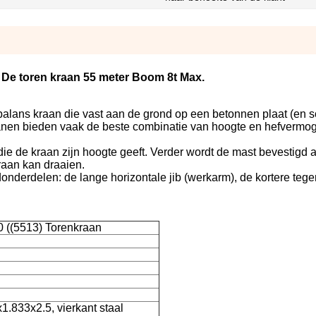
De toren kraan 55 meter Boom 8t Max.
balans kraan die vast aan de grond op een betonnen plaat (en 
kranen bieden vaak de beste combinatie van hoogte en hefvermo
ie de kraan zijn hoogte geeft. Verder wordt de mast bevestigd 
raan kan draaien.
nderdelen: de lange horizontale jib (werkarm), de kortere tege
 ((5513) Torenkraan
1.833x2.5, vierkant staal