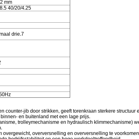
12 mm
8.5 40/20/4.25
maal drie.7
2
50Hz
 counter-jib door strikken, geeft torenkraan sterkere structuur 
binnen- en buitenland met een lage prijs.
nisme, trolleymechanisme en hydraulisch klimmechanisme) w
.
om overgewicht, overversnelling en overversnelling te voorkomen
e bedrijfsstabiliteit en een hoge werkdoeltreffendheid.