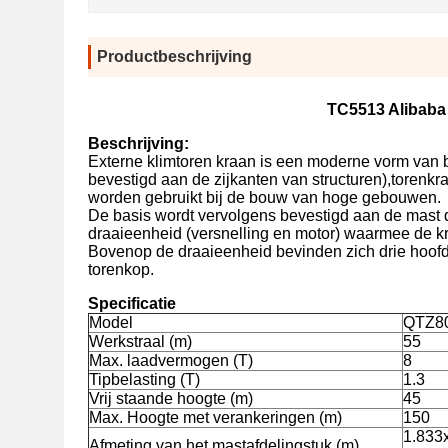
Productbeschrijving
TC5513 Alibaba 
Beschrijving:
Externe klimtoren kraan is een moderne vorm van 
bevestigd aan de zijkanten van structuren),toren
worden gebruikt bij de bouw van hoge gebouwen.
De basis wordt vervolgens bevestigd aan de mast d
draaieenheid (versnelling en motor) waarmee de k
Bovenop de draaieenheid bevinden zich drie hoofdo
torenkop.
Specificatie
Model
QTZ80
Werkstraal (m)
55
Max. laadvermogen (T)
8
Tipbelasting (T)
1.3
Vrij staande hoogte (m)
45
Max. Hoogte met verankeringen (m)
150
1.833x
Afmeting van het mastafdelingstuk (m)