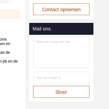
Contact opnemen
Mail ons.
soms
gen en
aan de
n-jib en de
Stuur