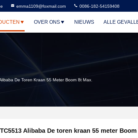
ne
emma1109@foxmail.com
0086-182-54159408
DUCTEN
OVER ONS
NIEUWS
ALLE GEVALL
libaba De Toren Kraan 55 Meter Boom 8t Max.
TC5513 Alibaba De toren kraan 55 meter Boom 