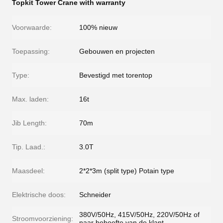
Topkit Tower Crane with warranty
Voorwaarde:
100% nieuw
Toepassing:
Gebouwen en projecten
Type:
Bevestigd met torentop
Max. laden:
16t
Jib Length:
70m
Tip. Laad.:
3.0T
Maasdeel:
2*2*3m (split type) Potain type
Elektrische doos:
Schneider
380V/50Hz, 415V/50Hz, 220V/50Hz of
Stroomvoorziening:
naar behoefte van de klant