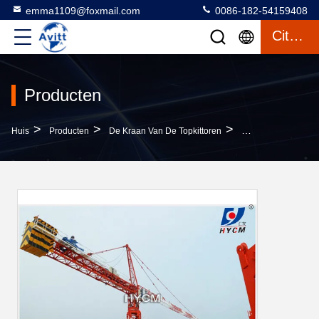
emma1109@foxmail.com
0086-182-54159408
Citaat
Producten
>
>
>
Huis
Producten
De Kraan Van De Topkittoren
Hammerhead Torenk