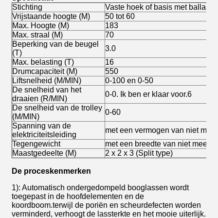
Stichting
Vaste hoek of basis met ballastt
Vrijstaande hoogte (M)
50 tot 60
Max. Hoogte (M)
183
Max. straal (M)
70
Beperking van de beugel
3.0
(T)
Max. belasting (T)
16
Drumcapaciteit (M)
550
Liftsnelheid (M/MIN)
0-100 en 0-50
De snelheid van het
0-0. Ik ben er klaar voor.6
draaien (R/MIN)
De snelheid van de trolley
0-60
(M/MIN)
Spanning van de
met een vermogen van niet mee
elektriciteitsleiding
Tegengewicht
met een breedte van niet meer 
Maastgedeelte (M)
2 x 2 x 3 (Split type)
De proceskenmerken
1): Automatisch ondergedompeld booglassen wordt
toegepast in de hoofdelementen en de
koordboom.terwijl de poriën en scheurdefecten worden
verminderd, verhoogt de lassterkte en het mooie uiterlijk.