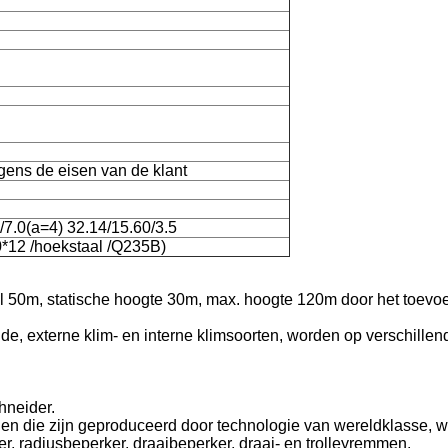
gens de eisen van de klant
/7.0(a=4) 32.14/15.60/3.5
0*12 /hoekstaal /Q235B)
l 50m, statische hoogte 30m, max. hoogte 120m door het toevo
nde, externe klim- en interne klimsoorten, worden op verschillen
hneider.
ngen die zijn geproduceerd door technologie van wereldklasse, 
 radiusbeperker, draaibeperker, draai- en trolleyremmen.