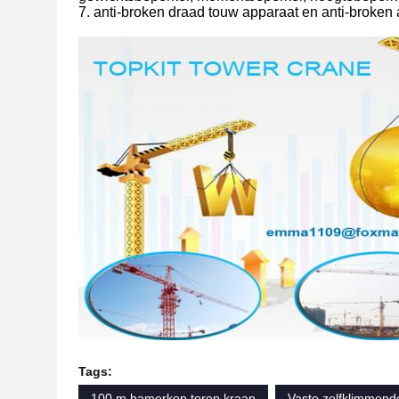
7. anti-broken draad touw apparaat en anti-broken
Tags:
100 m hamerkop toren kraan
Vaste zelfklimmend