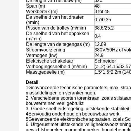
De lengte van het touw (m)
320
Span (m)
48
Werkbereik (m)
3 tot 48
De snelheid van het draaien
0.7/0.35
(r/min)
Pissen van de trolley (m/min)
38.6/25.2
De snelheid van het oppakken
0.4
(m/min)
De lengte van de tegengas (m)
12.89
Stroomvoorziening
380V/50Hz of vol
Vermogen (kw)
24.9
Elektrische schakelaar
Schneider
Verhoogingssnelheid (m/min)
(a=2) 64.15/32.57
Maastgedeelte (m)
1.5*1.5*2.2m (14
Detail
1Geavanceerde technische parameters, max. straa
mastafdelingen en verankeringen.
2. Verscheidene soorten torenkraan, zoals stilstaa
bouwterreinen veel gebruikt.
3- Goede snelheidsregeling, uitstekende stabiliteit.
4Eenvoudig onderhoud en betrouwbaar werk.
5Geavanceerde elektronische apparaten, zoals Sc
6. Uitgerust met uitstekende veiligheidsvoorzieni
gewichtsbeperker, momentbeperker, hoogtebeperker,