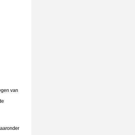
egen van
de
waaronder