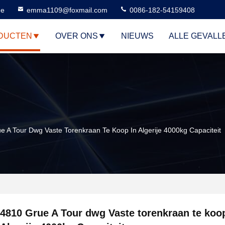
ne
emma1109@foxmail.com
0086-182-54159408
DUCTEN
OVER ONS
NIEUWS
ALLE GEVALL
e A Tour Dwg Vaste Torenkraan Te Koop In Algerije 4000kg Capaciteit
4810 Grue A Tour dwg Vaste torenkraan te koo