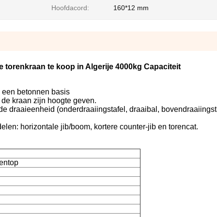
Hoofdacord:
160*12 mm
 torenkraan te koop in Algerije 4000kg Capaciteit
p een betonnen basis
 de kraan zijn hoogte geven.
e draaieenheid (onderdraaiingstafel, draaibal, bovendraaiingst
en: horizontale jib/boom, kortere counter-jib en torencat.
rentop