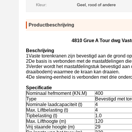
Kleur:
Geel, rood of andere
Productbeschrijving
4810 Grue A Tour dwg Vaste
Beschrijving
1Vaste torenkranen zijn bevestigd aan de grond o
2De basis is verbonden met de mastafdelingen die
3Verder wordt het mastafdelingstuk bevestigd aan d
draaibodem) waarmee de kraan kan draaien.
4De slewing-eenheid is verbonden met drie onderdel
Specificatie
Nominaal hefmoment (KN.M)
400
Type
Bevestigd met to
Nominale laadcapaciteit (t)
4
Max. Liftbelasting (t)
4
Tipbelasting (t)
1.0
Max. Lifthoogte (m)
120
Vrij staande hoogte (m)
29