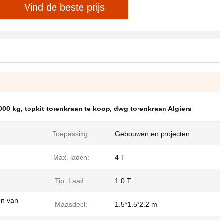
Vind de beste prijs
000 kg
,
topkit torenkraan te koop
,
dwg torenkraan Algiers
Toepassing:
Gebouwen en projecten
Max. laden:
4 T
Tip. Laad.:
1.0 T
en van
Maasdeel:
1.5*1.5*2.2 m