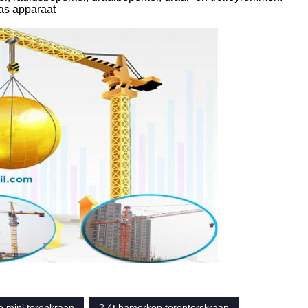
 as apparaat
e mini torenkraan
2.4t hamerkop torentorskraan