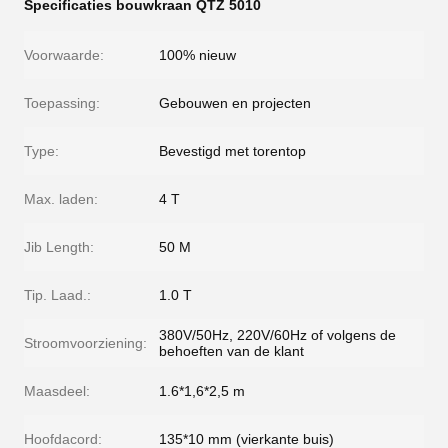
Specificaties bouwkraan QTZ 5010
Voorwaarde:
100% nieuw
Toepassing:
Gebouwen en projecten
Type:
Bevestigd met torentop
Max. laden:
4 T
Jib Length:
50 M
Tip. Laad.:
1.0 T
380V/50Hz, 220V/60Hz of volgens de
Stroomvoorziening:
behoeften van de klant
Maasdeel:
1.6*1,6*2,5 m
Hoofdacord:
135*10 mm (vierkante buis)