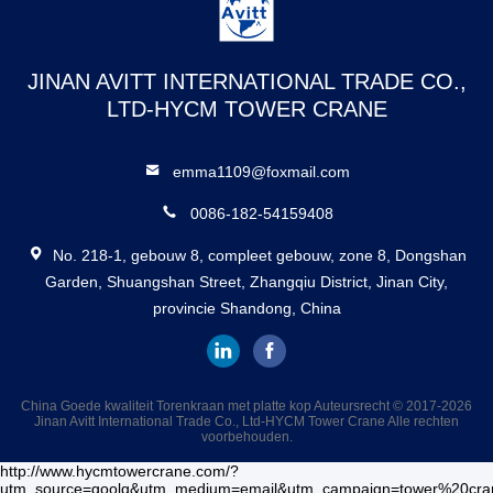
JINAN AVITT INTERNATIONAL TRADE CO.,
LTD-HYCM TOWER CRANE
emma1109@foxmail.com
0086-182-54159408
No. 218-1, gebouw 8, compleet gebouw, zone 8, Dongshan
Garden, Shuangshan Street, Zhangqiu District, Jinan City,
provincie Shandong, China
China Goede kwaliteit Torenkraan met platte kop Auteursrecht © 2017-2026
Jinan Avitt International Trade Co., Ltd-HYCM Tower Crane Alle rechten
voorbehouden.
http://www.hycmtowercrane.com/?
utm_source=goolg&utm_medium=email&utm_campaign=tower%20cra