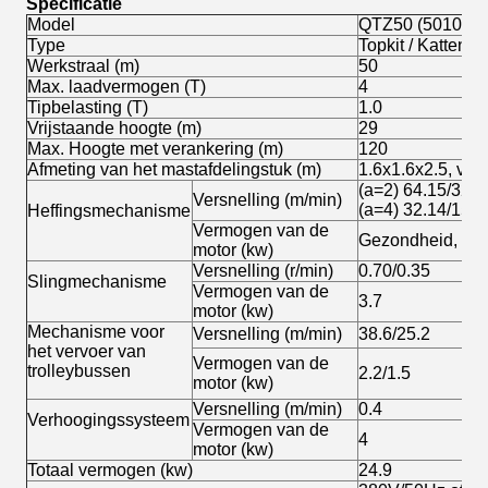
Specificatie
Model
QTZ50 (5010) T
Type
Topkit / Kattenho
Werkstraal (m)
50
Max. laadvermogen (T)
4
Tipbelasting (T)
1.0
Vrijstaande hoogte (m)
29
Max. Hoogte met verankering (m)
120
Afmeting van het mastafdelingstuk (m)
1.6x1.6x2.5, vie
(a=2) 64.15/32.5
Versnelling (m/min)
(a=4) 32.14/15.6
Heffingsmechanisme
Vermogen van de
Gezondheid, 15/
motor (kw)
Versnelling (r/min)
0.70/0.35
Slingmechanisme
Vermogen van de
3.7
motor (kw)
Mechanisme voor
Versnelling (m/min)
38.6/25.2
het vervoer van
Vermogen van de
trolleybussen
2.2/1.5
motor (kw)
Versnelling (m/min)
0.4
Verhoogingssysteem
Vermogen van de
4
motor (kw)
Totaal vermogen (kw)
24.9