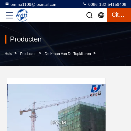
emma1109@foxmail.com
0086-182-54159408
Citaat
Producten
>
>
>
Huis
Producten
De Kraan Van De Topkittoren
Bouwkraan Toren Qu