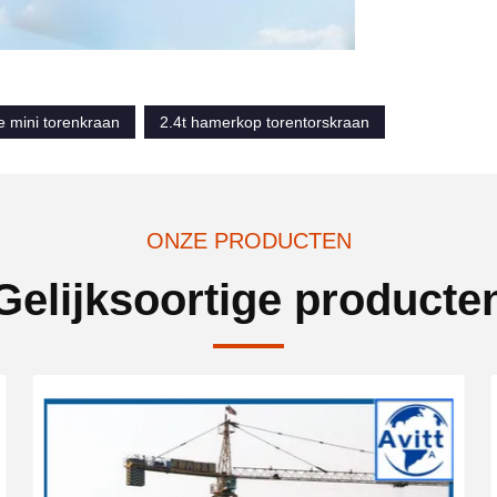
e mini torenkraan
2.4t hamerkop torentorskraan
ONZE PRODUCTEN
Gelijksoortige producte