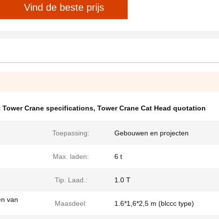
Vind de beste prijs
t Tower Crane specifications
,
Tower Crane Cat Head quotation
Toepassing:
Gebouwen en projecten
Max. laden:
6 t
Tip. Laad.:
1.0 T
en van
Maasdeel:
1.6*1,6*2,5 m (blccc type)