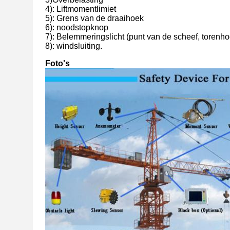
4)
: Liftmomentlimiet
5)
: Grens van de draaihoek
6): noodstopknop
7)
: Belemmeringslicht (punt van de scheef, torenho
8): windsluiting.
Foto's