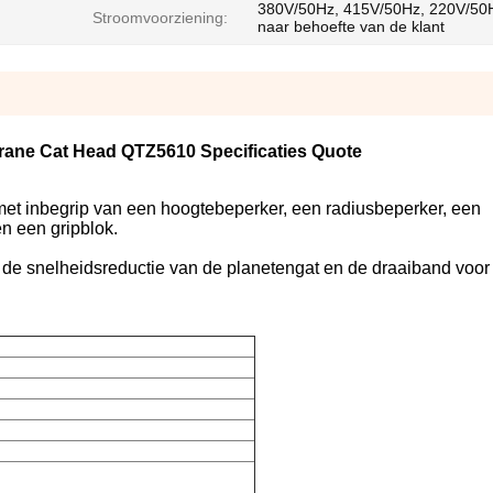
380V/50Hz, 415V/50Hz, 220V/50H
Stroomvoorziening:
naar behoefte van de klant
rane Cat Head QTZ5610 Specificaties Quote
, met inbegrip van een hoogtebeperker, een radiusbeperker, een
n een gripblok.
e snelheidsreductie van de planetengat en de draaiband voor