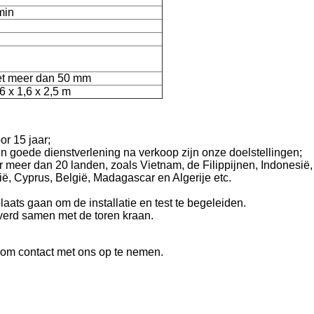
min
iet meer dan 50 mm
,6 x 1,6 x 2,5 m
or 15 jaar;
 en goede dienstverlening na verkoop zijn onze doelstellingen;
meer dan 20 landen, zoals Vietnam, de Filippijnen, Indonesië, 
ë, Cyprus, België, Madagascar en Algerije etc.
aats gaan om de installatie en test te begeleiden.
leverd samen met de toren kraan.
t om contact met ons op te nemen.