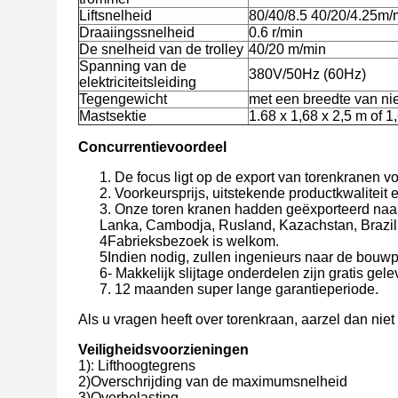
Liftsnelheid
80/40/8.5 40/20/4.25m/
Draaiingssnelheid
0.6 r/min
De snelheid van de trolley
40/20 m/min
Spanning van de
380V/50Hz (60Hz)
elektriciteitsleiding
Tegengewicht
met een breedte van n
Mastsektie
1.68 x 1,68 x 2,5 m of 1
Concurrentievoordeel
1. De focus ligt op de export van torenkranen vo
2. Voorkeursprijs, uitstekende productkwaliteit
3. Onze toren kranen hadden geëxporteerd naar 
Lanka, Cambodja, Rusland, Kazachstan, Brazili
4Fabrieksbezoek is welkom.
5Indien nodig, zullen ingenieurs naar de bouwpl
6- Makkelijk slijtage onderdelen zijn gratis ge
7. 12 maanden super lange garantieperiode.
Als u vragen heeft over torenkraan, aarzel dan nie
Veiligheidsvoorzieningen
1)
: Lifthoogtegrens
2)
Overschrijding van de maximumsnelheid
3)
Overbelasting