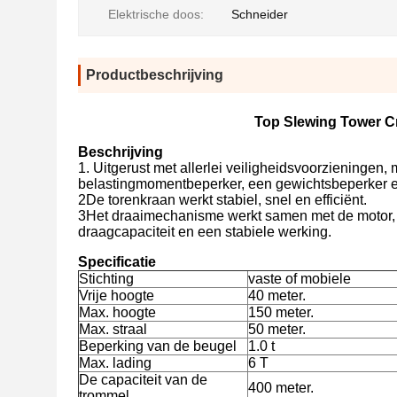
Elektrische doos:
Schneider
Productbeschrijving
Top Slewing Tower C
Beschrijving
1. Uitgerust met allerlei veiligheidsvoorzieningen
belastingmomentbeperker, een gewichtsbeperker e
2De torenkraan werkt stabiel, snel en efficiënt.
3Het draaimechanisme werkt samen met de motor, d
draagcapaciteit en een stabiele werking.
Specificatie
Stichting
vaste of mobiele
Vrije hoogte
40 meter.
Max. hoogte
150 meter.
Max. straal
50 meter.
Beperking van de beugel
1.0 t
Max. lading
6 T
De capaciteit van de
400 meter.
trommel