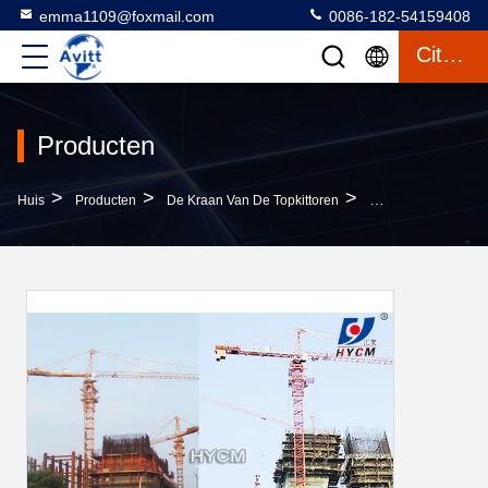
emma1109@foxmail.com
0086-182-54159408
Citaat
Producten
>
>
>
Huis
Producten
De Kraan Van De Topkittoren
Qtz 160 De Torenkr