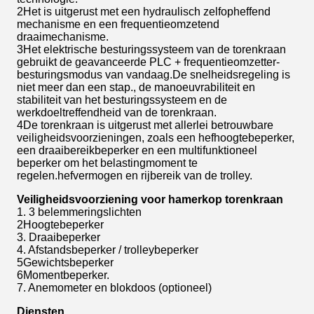
2Het is uitgerust met een hydraulisch zelfopheffend
mechanisme en een frequentieomzetend
draaimechanisme.
3Het elektrische besturingssysteem van de torenkraan
gebruikt de geavanceerde PLC + frequentieomzetter-
besturingsmodus van vandaag.De snelheidsregeling is
niet meer dan een stap., de manoeuvrabiliteit en
stabiliteit van het besturingssysteem en de
werkdoeltreffendheid van de torenkraan.
4De torenkraan is uitgerust met allerlei betrouwbare
veiligheidsvoorzieningen, zoals een hefhoogtebeperker,
een draaibereikbeperker en een multifunktioneel
beperker om het belastingmoment te
regelen.hefvermogen en rijbereik van de trolley.
Veiligheidsvoorziening voor hamerkop torenkraan
1. 3 belemmeringslichten
2Hoogtebeperker
3. Draaibeperker
4. Afstandsbeperker / trolleybeperker
5Gewichtsbeperker
6Momentbeperker.
7. Anemometer en blokdoos (optioneel)
Diensten