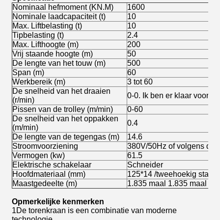
Nominaal hefmoment (KN.M)
1600
Nominale laadcapaciteit (t)
10
Max. Liftbelasting (t)
10
Tipbelasting (t)
2.4
Max. Lifthoogte (m)
200
Vrij staande hoogte (m)
50
De lengte van het touw (m)
500
Span (m)
60
Werkbereik (m)
3 tot 60
De snelheid van het draaien
0-0. Ik ben er klaar voor.6
(r/min)
Pissen van de trolley (m/min)
0-60
De snelheid van het oppakken
0.4
(m/min)
De lengte van de tegengas (m)
14.6
Stroomvoorziening
380V/50Hz of volgens de e
Vermogen (kw)
61.5
Elektrische schakelaar
Schneider
Hoofdmateriaal (mm)
125*14 /tweehoekig staal m
Maastgedeelte (m)
1.835 maal 1.835 maal 2.5
Opmerkelijke kenmerken
1De torenkraan is een combinatie van moderne
technologie.