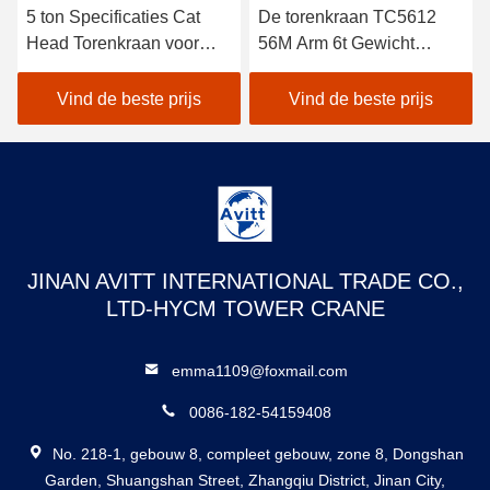
5 ton Specificaties Cat
De torenkraan TC5612
Head Torenkraan voor
56M Arm 6t Gewicht
civiele bouwprojecten
Building
Constructieapparatuur
Vind de beste prijs
Vind de beste prijs
JINAN AVITT INTERNATIONAL TRADE CO.,
LTD-HYCM TOWER CRANE
emma1109@foxmail.com
0086-182-54159408
No. 218-1, gebouw 8, compleet gebouw, zone 8, Dongshan
Garden, Shuangshan Street, Zhangqiu District, Jinan City,