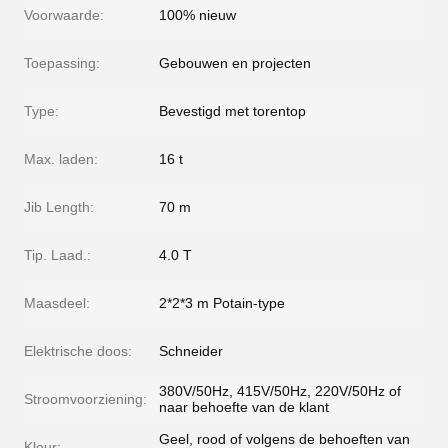
Voorwaarde:
100% nieuw
Toepassing:
Gebouwen en projecten
Type:
Bevestigd met torentop
Max. laden:
16 t
Jib Length:
70 m
Tip. Laad.:
4.0 T
Maasdeel:
2*2*3 m Potain-type
Elektrische doos:
Schneider
380V/50Hz, 415V/50Hz, 220V/50Hz of
Stroomvoorziening:
naar behoefte van de klant
Geel, rood of volgens de behoeften van
Kleur: