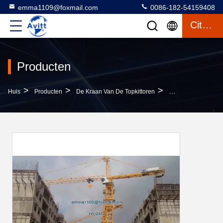
emma1109@foxmail.com
0086-182-54159408
Citaat
Producten
>
>
>
Huis
Producten
De Kraan Van De Topkittoren
16 T Max.belasting