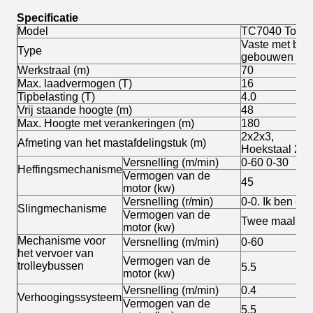
Specificatie
Model
TC7040 Toren
Vaste met buit
Type
gebouwen
Werkstraal (m)
70
Max. laadvermogen (T)
16
Tipbelasting (T)
4.0
Vrij staande hoogte (m)
48
Max. Hoogte met verankeringen (m)
180
2x2x3,
Afmeting van het mastafdelingstuk (m)
Hoekstaal 20
Versnelling (m/min)
0-60 0-30
Heffingsmechanisme
Vermogen van de
45
motor (kw)
Versnelling (r/min)
0-0. Ik ben er 
Slingmechanisme
Vermogen van de
Twee maal vijf
motor (kw)
Mechanisme voor
Versnelling (m/min)
0-60
het vervoer van
Vermogen van de
trolleybussen
5.5
motor (kw)
Versnelling (m/min)
0.4
Verhoogingssysteem
Vermogen van de
5.5