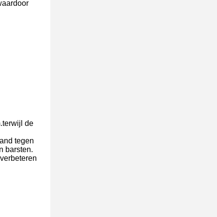
 waardoor
terwijl de
tand tegen
n barsten.
 verbeteren