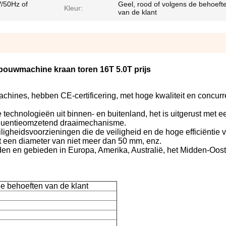
/50Hz of
Geel, rood of volgens de behoeft
Kleur:
van de klant
bouwmachine kraan toren 16T 5.0T prijs
chines, hebben CE-certificering, met hoge kwaliteit en concur
echnologieën uit binnen- en buitenland, het is uitgerust met e
equentieomzetend draaimechanisme.
ligheidsvoorzieningen die de veiligheid en de hoge efficiëntie 
 een diameter van niet meer dan 50 mm, enz.
den en gebieden in Europa, Amerika, Australië, het Midden-Oos
e behoeften van de klant