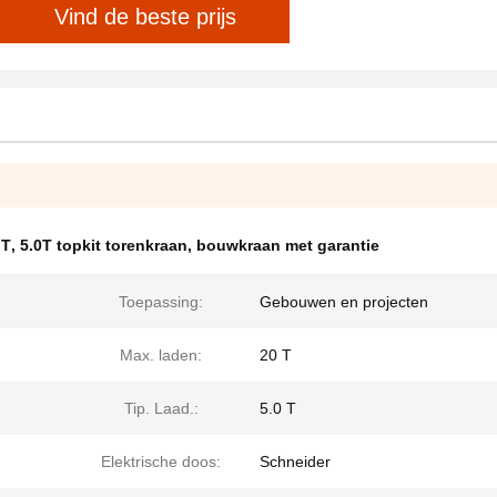
Vind de beste prijs
 T
,
5.0T topkit torenkraan
,
bouwkraan met garantie
Toepassing:
Gebouwen en projecten
Max. laden:
20 T
Tip. Laad.:
5.0 T
Elektrische doos:
Schneider