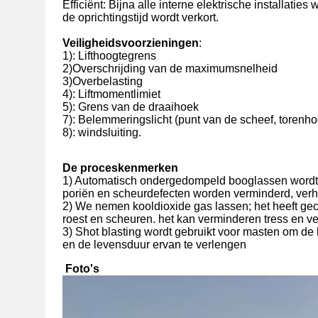
Efficiënt: Bijna alle interne elektrische installat
de oprichtingstijd wordt verkort.
Veiligheidsvoorzieningen
:
1)
: Lifthoogtegrens
2)
Overschrijding van de maximumsnelheid
3)
Overbelasting
4)
: Liftmomentlimiet
5)
: Grens van de draaihoek
7)
: Belemmeringslicht (punt van de scheef, torenho
8): windsluiting.
De proceskenmerken
1) Automatisch ondergedompeld booglassen wordt t
poriën en scheurdefecten worden verminderd, verhoo
2) We nemen kooldioxide gas lassen; het heeft gec
roest en scheuren. het kan verminderen tress en ve
3) Shot blasting wordt gebruikt voor masten om de 
en de levensduur ervan te verlengen
Foto's