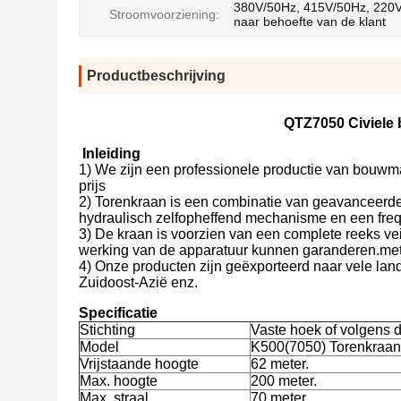
380V/50Hz, 415V/50Hz, 220V
Stroomvoorziening:
naar behoefte van de klant
Productbeschrijving
QTZ7050 Civiele 
Inleiding
1) We zijn een professionele productie van bouwma
prijs
2) Torenkraan is een combinatie van geavanceerde t
hydraulisch zelfopheffend mechanisme en een fr
3) De kraan is voorzien van een complete reeks vei
werking van de apparatuur kunnen garanderen.met
4) Onze producten zijn geëxporteerd naar vele lan
Zuidoost-Azië enz.
Specificatie
Stichting
Vaste hoek of volgens d
Model
K500(7050) Torenkraan
Vrijstaande hoogte
62 meter.
Max. hoogte
200 meter.
Max. straal
70 meter.