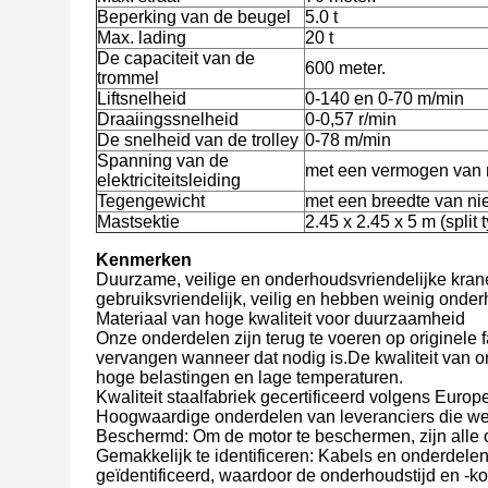
Beperking van de beugel
5.0 t
Max. lading
20 t
De capaciteit van de
600 meter.
trommel
Liftsnelheid
0-140 en 0-70 m/min
Draaiingssnelheid
0-0,57 r/min
De snelheid van de trolley
0-78 m/min
Spanning van de
met een vermogen van 
elektriciteitsleiding
Tegengewicht
met een breedte van n
Mastsektie
2.45 x 2.45 x 5 m (split 
Kenmerken
Duurzame, veilige en onderhoudsvriendelijke kran
gebruiksvriendelijk, veilig en hebben weinig onde
Materiaal van hoge kwaliteit voor duurzaamheid
Onze onderdelen zijn terug te voeren op originele 
vervangen wanneer dat nodig is.De kwaliteit van 
hoge belastingen en lage temperaturen.
Kwaliteit staalfabriek gecertificeerd volgens Eur
Hoogwaardige onderdelen van leveranciers die wer
Beschermd: Om de motor te beschermen, zijn alle 
Gemakkelijk te identificeren: Kabels en onderde
geïdentificeerd, waardoor de onderhoudstijd en -k