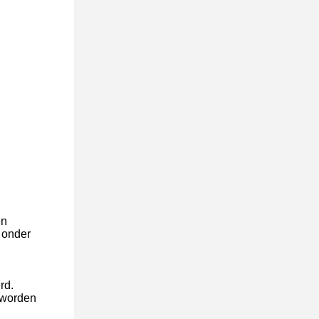
en
 onder
rd.
 worden