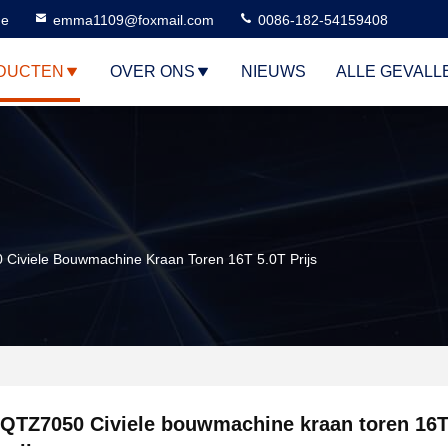
ne
emma1109@foxmail.com
0086-182-54159408
DUCTEN
OVER ONS
NIEUWS
ALLE GEVALL
Civiele Bouwmachine Kraan Toren 16T 5.0T Prijs
QTZ7050 Civiele bouwmachine kraan toren 16T