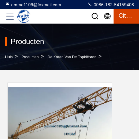
emma1109@foxmail.com
0086-182-54159408
Citaat
Producten
>
>
>
Huis
Producten
De Kraan Van De Topkittoren
Qtz7550 Grote Bou