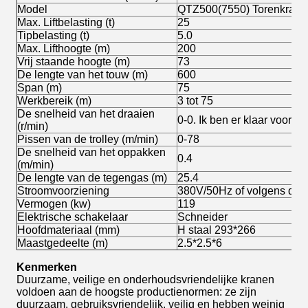
Model
QTZ500(7550) Torenkraan
Max. Liftbelasting (t)
25
Tipbelasting (t)
5.0
Max. Lifthoogte (m)
200
Vrij staande hoogte (m)
73
De lengte van het touw (m)
600
Span (m)
75
Werkbereik (m)
3 tot 75
De snelheid van het draaien
0-0. Ik ben er klaar voor.57
(r/min)
Pissen van de trolley (m/min)
0-78
De snelheid van het oppakken
0.4
(m/min)
De lengte van de tegengas (m)
25.4
Stroomvoorziening
380V/50Hz of volgens de e
Vermogen (kw)
119
Elektrische schakelaar
Schneider
Hoofdmateriaal (mm)
H staal 293*266
Maastgedeelte (m)
2.5*2.5*6
Kenmerken
Duurzame, veilige en onderhoudsvriendelijke kranen
voldoen aan de hoogste productienormen: ze zijn
duurzaam, gebruiksvriendelijk, veilig en hebben weinig