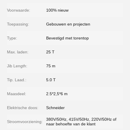
Voorwaarde:
100% nieuw
Toepassing:
Gebouwen en projecten
Type:
Bevestigd met torentop
Max. laden:
25 T
Jib Length:
75 m
Tip. Laad.:
5.0 T
Maasdeel:
2.5*2,5*6 m
Elektrische doos:
Schneider
380V/50Hz, 415V/50Hz, 220V/50Hz of
Stroomvoorziening:
naar behoefte van de klant